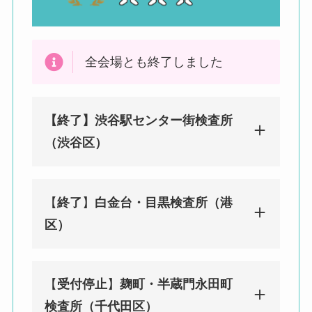
全会場とも終了しました
【終了】渋谷駅センター街検査所
（渋谷区）
【
終了
】
白金台・目黒検査所（港
みんなのPCR 渋谷（センター街）検
区）
査所（渋谷区）
東京都渋谷区宇田川町29-2 渋谷ソシ
アルビル1F
【
受付停止
】
麹町・半蔵門永田町
渋谷駅徒歩２分／神泉駅徒歩 8 分
みんなのPCR 白金台・目黒検査所
検査所（千代田区）