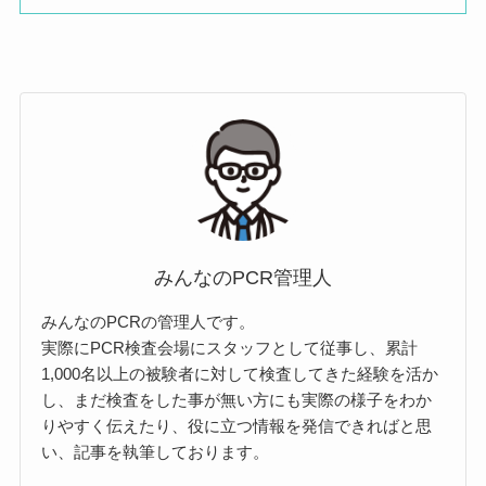
※会場入口付近にあるPCR検査と書
みんなのPCR管理人
かれたのぼり旗が目印です
みんなのPCRの管理人です。
●他の駅からの徒歩アクセス
実際にPCR検査会場にスタッフとして従事し、累計
原宿駅 18 分/表参道駅 18 分/駒場東大前駅 19
1,000名以上の被験者に対して検査してきた経験を活か
分/代官山駅 24 分/代々木八幡駅 18 分/池尻大
し、まだ検査をした事が無い方にも実際の様子をわか
橋駅 23 分/恵比寿駅 27 分/中目黒駅 30 分/代々
りやすく伝えたり、役に立つ情報を発信できればと思
木上原駅 30 分/参宮橋駅 30 分/池ノ上駅 34 分/
い、記事を執筆しております。
初台駅 36 分/千駄ケ谷駅 38 分/幡ヶ谷駅 38 分/