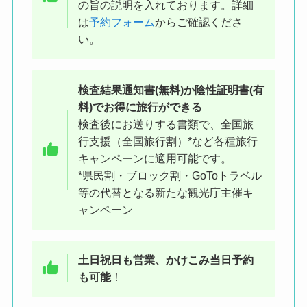
の旨の説明を入れております。詳細
は
予約フォーム
からご確認くださ
い。
検査結果
通知書(無料)か陰性証明書(有
料)でお得に旅行ができる
検査後にお送りする書類で、全国旅
行支援（全国旅行割）*など各種旅行
ケバブ屋と同じ建物の、隣にある
キャンペーンに適用可能です。
*県民割・ブロック割・GoToトラベル
のが検査会場です
等の代替となる新たな観光庁主催キ
ャンペーン
土日祝日も営業、かけこみ当日予約
も可能
！