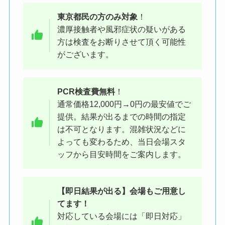
に続くセンター街入口をまっすぐ進み
東京都民
の方
のみ対象
！
ます
濃厚接触者や風邪症状の疑いがある
方は検査をお断りさせて頂く可能性
がございます。
PCR検査費無料
！
通常価格12,000円→0円の最安値でご
提供。結果が出るまでの時間の指定
左手にマクドナルドが見える交差点を
は不可となります。混雑状況などに
右に曲がります（ケバブのお店の手前
よっても変わるため、当日会場スタ
ッフから目安時間をご案内します。
の道）
【即日結果が出る】会場もご用意し
てます！
対応している会場には「即日対応」