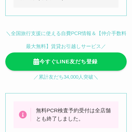
（港区）
〒108-0071 東京都港区白金台４丁目
９−１０ グリーンリーブス 2F
BIOTOPE CLINIC内
みんなのPCR 麹町・半蔵門永田町検
＼全国旅行支援に使える自費PCR情報＆【仲介手数料
白金台駅徒歩3分／目黒駅徒歩12分
査所（千代田区）
〒102-0093 東京都千代田区平河町１
最大無料】賃貸お引越しサービス／
丁目４−５ 地下1階 平和第1ビル（麹
今すぐLINE友だち登録
町皮ふ科・形成外科クリニック内）
麹町駅徒歩３分／半蔵門駅徒歩４分／
／累計友だち34,000人突破＼
永田町駅徒歩５分
●渋谷駅ハチ公前からの行き方（徒歩
2分）
無料PCR検査予約受付は全店舗
JR渋谷駅「ハチ公口」から降りてス
とも終了しました。
クランブル交差点をTSUTAYAの左脇