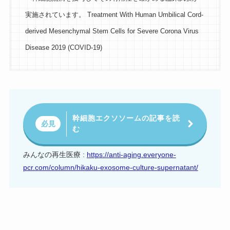
実施されています。 Treatment With Human Umbilical Cord-
derived Mesenchymal Stem Cells for Severe Corona Virus
Disease 2019 (COVID-19)
幹細胞エクソソームの記事を読
必見
む
みんなの再生医療 :
https://anti-aging.everyone-
pcr.com/column/hikaku-exosome-culture-supernatant/