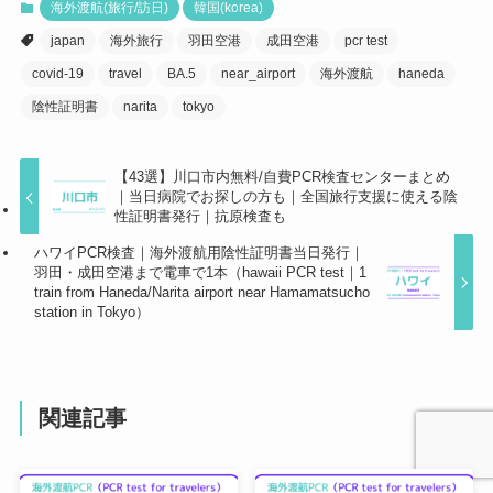
海外渡航(旅行/訪日)
韓国(korea)
japan
海外旅行
羽田空港
成田空港
pcr test
covid-19
travel
BA.5
near_airport
海外渡航
haneda
陰性証明書
narita
tokyo
【43選】川口市内無料/自費PCR検査センターまとめ
｜当日病院でお探しの方も｜全国旅行支援に使える陰
性証明書発行｜抗原検査も
ハワイPCR検査｜海外渡航用陰性証明書当日発行｜
羽田・成田空港まで電車で1本（hawaii PCR test｜1
train from Haneda/Narita airport near Hamamatsucho
station in Tokyo）
関連記事