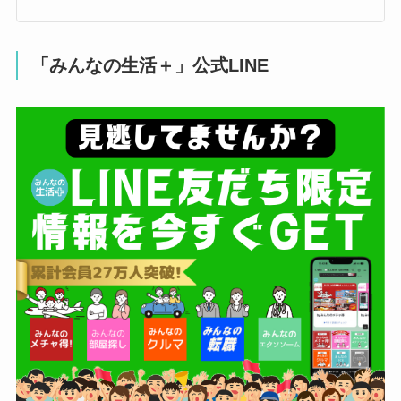
代々木駅 39 分/南新宿駅 41 分/祐天寺駅 41 分/
下北沢駅 43 分/信濃町駅 46 分
「みんなの生活＋」公式LINE