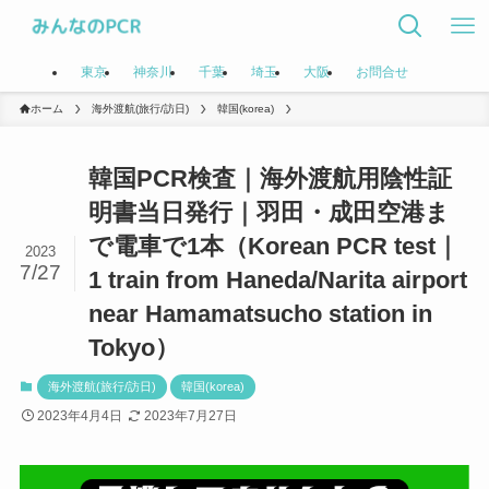
東京
神奈川
千葉
埼玉
大阪
お問合せ
ホーム
海外渡航(旅行/訪日)
韓国(korea)
韓国PCR検査｜海外渡航用陰性証
明書当日発行｜羽田・成田空港ま
で電車で1本（Korean PCR test｜
2023
7/27
1 train from Haneda/Narita airport
near Hamamatsucho station in
Tokyo）
海外渡航(旅行/訪日)
韓国(korea)
2023年4月4日
2023年7月27日