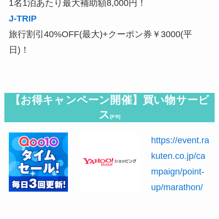
1名1泊あたり最大補助額8,000円！
J-TRIP
旅行割引40%OFF(最大)+クーポン券￥3000(平
日)！
【お得キャンペーン開催】買い物サービ
ス
[PR]
https://event.ra
kuten.co.jp/ca
mpaign/point-
up/marathon/