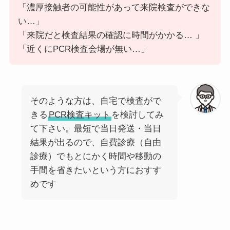
「濃厚接触者の可能性があって来院検査ができな
安田クリニック
596-0825
大阪府
岸和田市
土生町2-31-
い…」
「来院だと検査結果の確認に時間がかかる… 」
「近くにPCR検査会場が無い…」
医療法人大植医院
596-0812
大阪府
岸和田市
大町3-3-4
ツバキ薬局土生店
596-0825
大阪府
岸和田市
土生町61-1
竹本薬局
596-0045
大阪府
岸和田市
別所町1-12-
そのような方は、自宅で検査がで
きる
PCR検査キット
を検討してみ
前
次
て下さい。最短で当日発送・当日
結果が出るので、自費診療（自由
診療）でもとにかく時間や移動の
手間を省きたいという方におすす
めです