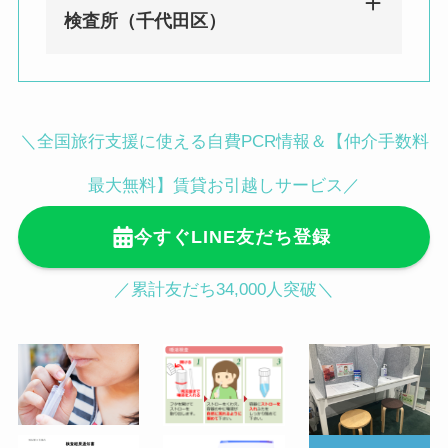
渋谷駅徒歩２分／神泉駅徒歩 8 分
みんなのPCR 白金台・目黒検査所
検査所（千代田区）
（港区）
〒108-0071 東京都港区白金台４丁目
９−１０ グリーンリーブス 2F
BIOTOPE CLINIC内
みんなのPCR 麹町・半蔵門永田町検
＼全国旅行支援に使える自費PCR情報＆【仲介手数料
白金台駅徒歩3分／目黒駅徒歩12分
査所（千代田区）
〒102-0093 東京都千代田区平河町１
最大無料】賃貸お引越しサービス／
丁目４−５ 地下1階 平和第1ビル（麹
今すぐLINE友だち登録
町皮ふ科・形成外科クリニック内）
麹町駅徒歩３分／半蔵門駅徒歩４分／
／累計友だち34,000人突破＼
永田町駅徒歩５分
●渋谷駅ハチ公前からの行き方（徒歩
2分）
JR渋谷駅「ハチ公口」から降りてス