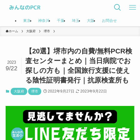
東京
神奈川
千葉
埼玉
大阪
お問合せ
ホーム
大阪府
堺市
【20選】堺市内の自費/無料PCR検
査センターまとめ｜当日病院でお
2023
9/22
探しの方も｜全国旅行支援に使え
る陰性証明書発行｜抗原検査所も
2022年9月27日
2023年9月22日
大阪府
堺市