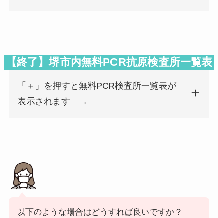
検査所名
郵便番号
都道府県
市区町村名
町名番地
検査所名
郵便番号
都道府県
市区町村名
町名番地
サンタマリア病院
567-0884
大阪府
茨木市
新庄町13-1
【終了】堺市内無料PCR抗原検査所一覧表
医療法人 船戸医院
567-0041
大阪府
茨木市
下穂積2丁目
「＋」を押すと無料PCR検査所一覧表が
興和(株) 大阪検査センター
567-0059
大阪府
茨木市
清水1-17-8
表示されます →
茨木ふたば薬局
567-0829
大阪府
茨木市
双葉町8-8
佐野耳鼻咽喉科
586-0018
大阪府
河内長野市
千代田南町8
以下のような場合はどうすれば良いですか？
ＫＫ 新型コロナチェックルーム
597-0072
大阪府
貝塚市
畠中1丁目2