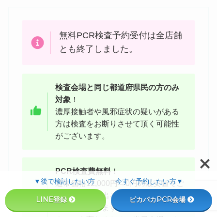
無料PCR検査予約受付は全店舗
とも終了しました。
検査会場と同じ都道府県民の方
のみ
対象
！
濃厚接触者や風邪症状の疑いがある
ケバブ屋と同じ建物の、隣にある
方は検査をお断りさせて頂く可能性
がございます。
のが検査会場です
PCR検査費無料
！
▼後で検討したい方 今すぐ予約したい方▼
通常価格12,000円→0円の最安値でご
提供。結果が出るまでの時間の指定
LINE登録
ピカパカPCR会場
は不可となります。混雑状況などに