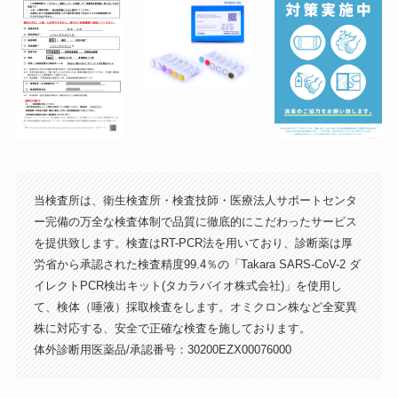
クランブル交差点をTSUTAYAの左脇
に続くセンター街入口をまっすぐ進み
ます
当検査所は、衛生検査所・検査技師・医療法人サポートセンタ
ー完備の万全な検査体制で品質に徹底的にこだわったサービス
を提供致します。検査はRT-PCR法を用いており、診断薬は厚
左手にマクドナルドが見える交差点を
労省から承認された検査精度99.4％の「Takara SARS-CoV-2 ダ
右に曲がります（ケバブのお店の手前
イレクトPCR検出キット(タカラバイオ株式会社)」を使用し
の道）
て、検体（唾液）採取検査をします。オミクロン株など全変異
株に対応する、安全で正確な検査を施しております。
体外診断用医薬品/承認番号：30200EZX00076000