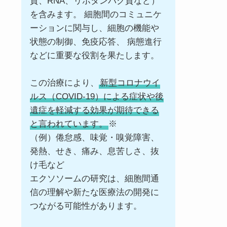
質、RNA、リポタンパク質など）
を含みます。 細胞間のコミュニケ
ーションに関与し、細胞の機能や
状態の制御、免疫応答、 病態進行
などに重要な役割を果たします。
この治療により、
新型コロナウイ
ルス（COVID-19）による症状や後
遺症を軽減する効果が期待できる
と言われています。
※
（例）倦怠感、味覚・嗅覚障害、
発熱、せき、痛み、息苦しさ、抜
け毛など
エクソソームの研究は、細胞間通
信の理解や新たな医療法の開発に
つながる可能性があります。