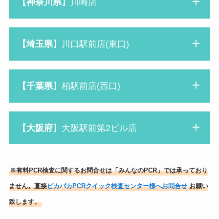
【神奈川県
】川崎店
【
埼玉
県
】川口駅前店(東口)
【千葉県
】柏駅前店(西口)
【大阪府
】大阪駅前第2ビル店
※有料PCR検査に関するお問合せは「みんなのPCR」では承っており
ません。直接
ピカパカPCRクイック検査センター様へお問合せ
お願い
致します。