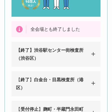
全会場とも終了しました
【終了】渋谷駅センター街検査所
（渋谷区）
【
終了
】
白金台・目黒検査所（港
みんなのPCR 渋谷（センター街）検
区）
査所（渋谷区）
東京都渋谷区宇田川町29-2 渋谷ソシ
アルビル1F
【
受付停止
】
麹町・半蔵門永田町