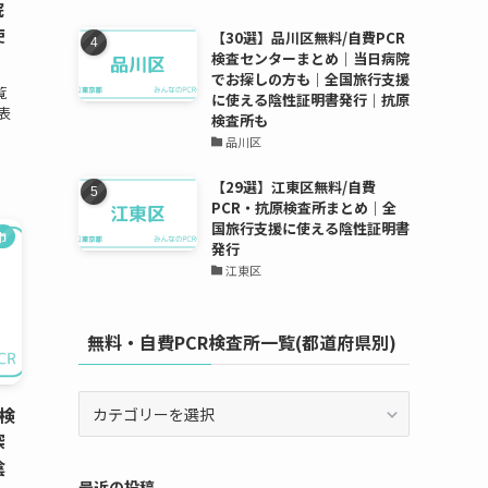
院
使
【30選】品川区無料/自費PCR
検査センターまとめ｜当日病院
でお探しの方も｜全国旅行支援
覧
に使える陰性証明書発行｜抗原
表
検査所も
品川区
【29選】江東区無料/自費
PCR・抗原検査所まとめ｜全
国旅行支援に使える陰性証明書
市
発行
江東区
無料・自費PCR検査所一覧(都道府県別)
無
R検
料・
探
自
陰
費
最近の投稿