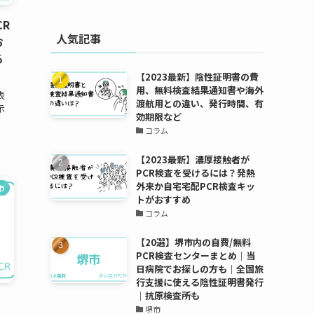
CR
人気記事
お
る
【2023最新】陰性証明書の費
用、無料検査結果通知書や海外
表
渡航用との違い、発行時間、有
示
効期限など
コラム
【2023最新】濃厚接触者が
PCR検査を受けるには？発熱
外来か自宅宅配PCR検査キッ
市
トがおすすめ
コラム
【20選】堺市内の自費/無料
PCR検査センターまとめ｜当
日病院でお探しの方も｜全国旅
行支援に使える陰性証明書発行
｜抗原検査所も
堺市