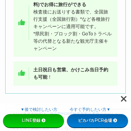
料)でお得に旅行ができる
検査後にお送りする書類で、全国旅
行支援（全国旅行割）*など各種旅行
ケバブ屋と同じ建物の、隣にある
キャンペーンに適用可能です。
*県民割・ブロック割・GoToトラベル
のが検査会場です
等の代替となる新たな観光庁主催キ
ャンペーン
土日祝日も営業、かけこみ当日予約
も可能
！
▼後で検討したい方 今すぐ予約したい方▼
上記の事業者情報は、
埼玉県PCR等検査無料化事業
のホームペ
LINE登録
ピカパカPCR会場
ージより参照させて頂いております。日々更新されため、リア
ルタイムで情報が反映されていないものもあるため、予めご了