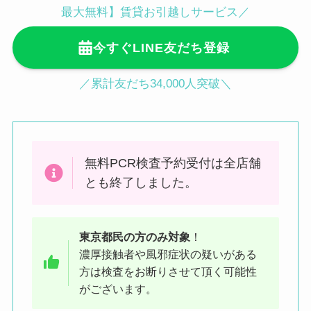
〒102-0093 東京都千代田区平河町１
最大無料】賃貸お引越しサービス／
丁目４−５ 地下1階 平和第1ビル（麹
今すぐLINE友だち登録
町皮ふ科・形成外科クリニック内）
麹町駅徒歩３分／半蔵門駅徒歩４分／
／累計友だち34,000人突破＼
永田町駅徒歩５分
●渋谷駅ハチ公前からの行き方（徒歩
2分）
無料PCR検査予約受付は全店舗
JR渋谷駅「ハチ公口」から降りてス
とも終了しました。
クランブル交差点をTSUTAYAの左脇
に続くセンター街入口をまっすぐ進み
東京都民
の方
のみ対象
！
ます
濃厚接触者や風邪症状の疑いがある
方は検査をお断りさせて頂く可能性
がございます。