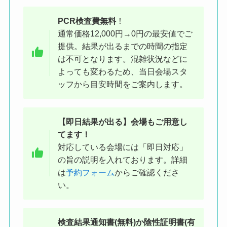
PCR検査費無料
！
通常価格12,000円→0円の最安値でご
提供。結果が出るまでの時間の指定
左手にマクドナルドが見える交差点を
は不可となります。混雑状況などに
右に曲がります（ケバブのお店の手前
よっても変わるため、当日会場スタ
ッフから目安時間をご案内します。
の道）
【即日結果が出る】会場もご用意し
てます！
対応している会場には「即日対応」
の旨の説明を入れております。詳細
は
予約フォーム
からご確認くださ
い。
検査結果
通知書(無料)か陰性証明書(有