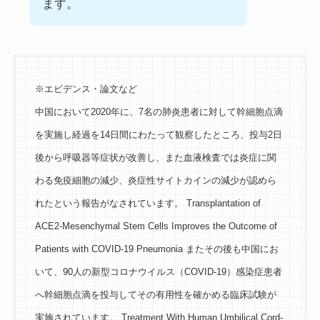
ます。
※エビデンス・論文など
中国において2020年に、7名の肺炎患者に対して幹細胞点滴
を実施し経過を14日間にわたって観察したところ、投与2日
後から呼吸器等症状が改善し、また血液検査では炎症に関
わる免疫細胞の減少、炎症性サイトカインの減少が認めら
れたという報告がなされています。 Transplantation of
ACE2-Mesenchymal Stem Cells Improves the Outcome of
Patients with COVID-19 Pneumonia またその後も中国にお
いて、90人の新型コロナウイルス（COVID-19）感染症患者
へ幹細胞点滴を投与してその有用性を確かめる臨床試験が
実施されています。 Treatment With Human Umbilical Cord-