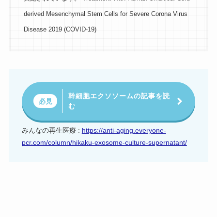
derived Mesenchymal Stem Cells for Severe Corona Virus
Disease 2019 (COVID-19)
幹細胞エクソソームの記事を読
必見
む
みんなの再生医療 :
https://anti-aging.everyone-
pcr.com/column/hikaku-exosome-culture-supernatant/