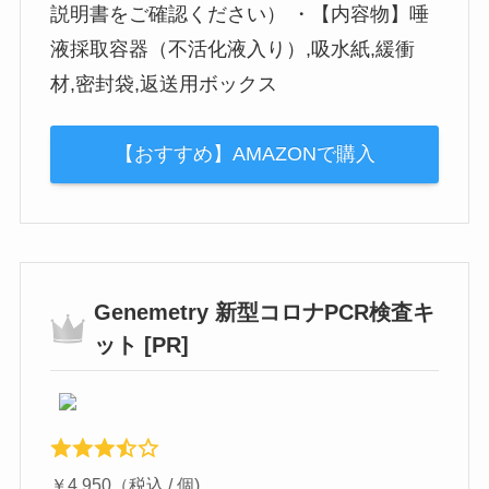
説明書をご確認ください） ・【内容物】唾
液採取容器（不活化液入り）,吸水紙,緩衝
材,密封袋,返送用ボックス
【おすすめ】AMAZONで購入
Genemetry 新型コロナPCR検査キ
ット [PR]
￥4,950（税込 / 個)