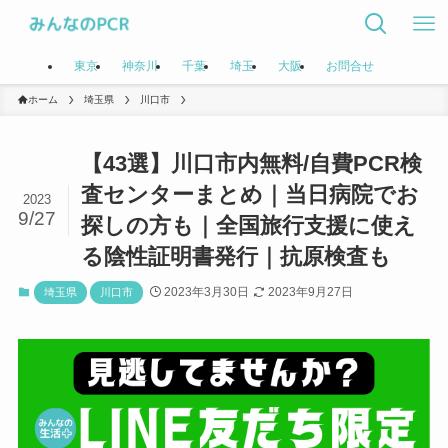
東京
神奈川
千葉
埼玉
大阪
お問合せ
ホーム
埼玉県
川口市
【43選】川口市内無料/自費PCR検
査センターまとめ｜当日病院でお
2023
9/27
探しの方も｜全国旅行支援に使え
る陰性証明書発行｜抗原検査も
2023年3月30日
2023年9月27日
埼玉県
川口市