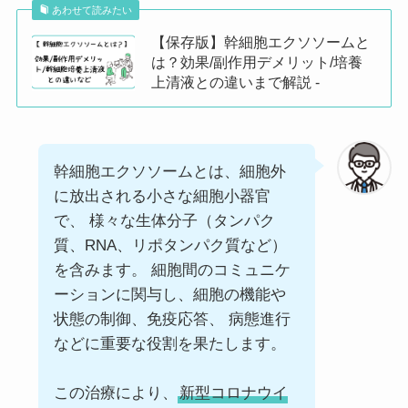
あわせて読みたい
【保存版】幹細胞エクソソームと
はせがわクリニック
358-0003
埼玉県
入間市
は？効果/副作用デメリット/培養
ゆずの木台クリニック
350-0461
埼玉県
入間郡毛呂山町
上清液との違いまで解説 -
医療法人社団晃悠会 ふじみの救急病院
354-0044
埼玉県
入間郡三芳町
医療法人英幸会 高橋内科胃腸科クリニック
355-0022
埼玉県
東松山市
幹細胞エクソソームとは、細胞外
に放出される小さな細胞小器官
で、 様々な生体分子（タンパク
前
次
質、RNA、リポタンパク質など）
を含みます。 細胞間のコミュニケ
ーションに関与し、細胞の機能や
状態の制御、免疫応答、 病態進行
などに重要な役割を果たします。
この治療により、
新型コロナウイ