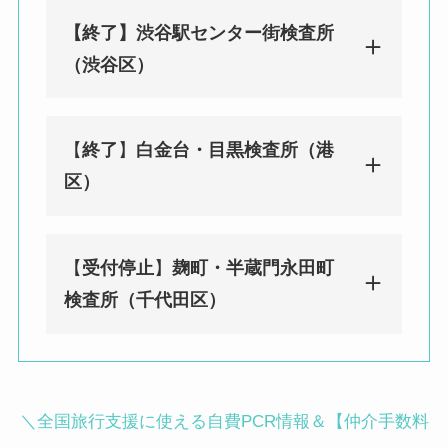
【終了】渋谷駅センター街検査所
（渋谷区）
【
終了
】
白金台・目黒検査所（港
みんなのPCR 渋谷（センター街）検
区）
査所（渋谷区）
東京都渋谷区宇田川町29-2 渋谷ソシ
アルビル1F
【
受付停止
】
麹町・半蔵門永田町
渋谷駅徒歩２分／神泉駅徒歩 8 分
みんなのPCR 白金台・目黒検査所
検査所（千代田区）
（港区）
〒108-0071 東京都港区白金台４丁目
９−１０ グリーンリーブス 2F
BIOTOPE CLINIC内
みんなのPCR 麹町・半蔵門永田町検
＼全国旅行支援に使える自費PCR情報＆【仲介手数料
白金台駅徒歩3分／目黒駅徒歩12分
査所（千代田区）