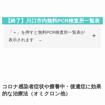
検査所名
郵便番号
都道府県
市区町村名
検査所名
郵便番号
都道府県
市区町村名
安里医院
364-0002
埼玉県
北本市
【終了】川口市内無料PCR検査所一覧表
内田クリニック
362-0812
埼玉県
北足立郡伊奈町
「＋」を押すと無料PCR検査所一覧表が
表示されます →
井上小児科皮フ科
345-0045
埼玉県
北葛飾郡杉戸町
飯能クリニック
357-0034
埼玉県
飯能市
コロナ感染者症状や療養中・後遺症に効果
医療法人ひかり会パーク病院
349-0215
埼玉県
白岡市
的な治療法（オミクロン他）
いるまクリニック
358-0013
埼玉県
入間市