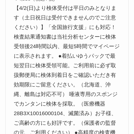
【4/2(日)より検体受付は平日のみとなりま
す（土日祝日は受付できませんのでご注意
ください）】「全国旅行支援」にも対応！
検査結果通知書は当社分析センターに検体
受領後24時間以内、最短5時間でマイページ
に表示されます。 ●着払いゆうパックで最
短翌日に検体受領可能。ご利用前に必ず取
扱郵便局に検体到着日をご確認いただき有
効期限にご留意ください。（北海道、沖
縄、離島は対応不可） 唾液専用のスポンジ
でカンタンに検体を採取。（医療機器
28B3X10016000104、滅菌済み）お子様、
ご高齢の方にも好評です。（保護者の監督
の元、ご利用ください） ●高精度の検査機