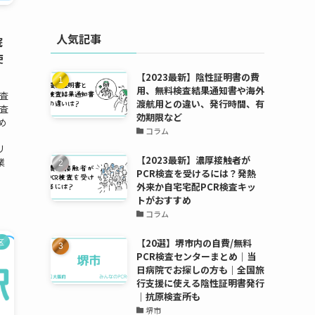
人気記事
院
使
【2023最新】陰性証明書の費
用、無料検査結果通知書や海外
検査
渡航用との違い、発行時間、有
査
効期限など
め
コラム
リ
【2023最新】濃厚接触者が
業
PCR検査を受けるには？発熱
外来か自宅宅配PCR検査キッ
トがおすすめ
コラム
【20選】堺市内の自費/無料
区
PCR検査センターまとめ｜当
日病院でお探しの方も｜全国旅
行支援に使える陰性証明書発行
｜抗原検査所も
堺市