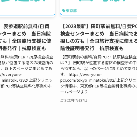
新】表参道駅前無料/自費
【2023最新】田町駅前無料/自費P
センターまとめ｜当日病院
検査センターまとめ｜当日病院で
方も｜全国旅行支援に使
探しの方も｜全国旅行支援に使え
明書発行｜抗原検査も
陰性証明書発行｜抗原検査も
無料/自費PCR・抗原検査検査
【田町駅前の無料/自費PCR・抗原検査検
道駅が位置する港区の検査所の
は？】 田町駅が位置する港区の検査所の中
ら、以下のページにまとめてあ
ら探すなら、以下のページにまとめてあり
/everyone-
す。 https://everyone-
yo_minatoku/392/ 上記クリニッ
pcr.com/tokyo_minatoku/392/ 上記クリ
都PCR等検査無料化事業のホ
ク情報は、東京都PCR等検査無料化事業の
ームページより...
2023年7月27日