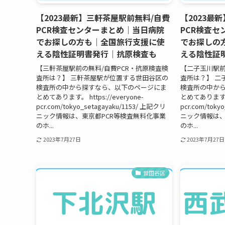
【2023最新】三軒茶屋駅前無料/自費
【2023最
PCR検査センターまとめ｜当日病院
PCR検査
でお探しの方も｜全国旅行支援に使
でお探しの
える陰性証明書発行｜抗原検査も
える陰性証
【三軒茶屋駅前の無料/自費PCR・抗原検査検
【二子玉川駅前
査所は？】 三軒茶屋駅が位置する世田谷区の
査所は？】 二
検査所の中から探すなら、以下のページにま
検査所の中か
とめてあります。 https://everyone-
とめてあります。 h
pcr.com/tokyo_setagayaku/1153/ 上記クリ
pcr.com/toky
ニック情報は、東京都PCR等検査無料化事業
ニック情報は、
のホ...
のホ...
2023年7月27日
2023年7月27日
世田谷区