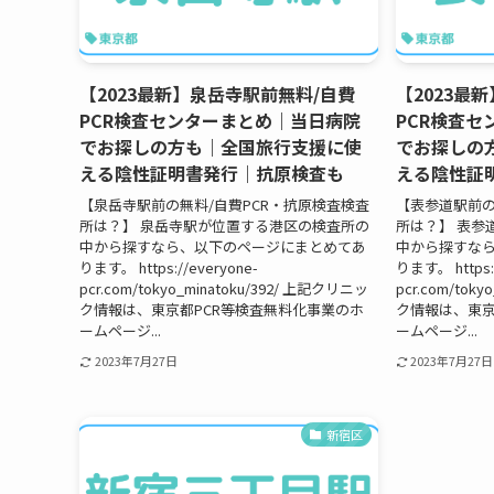
【2023最新】泉岳寺駅前無料/自費
【2023最
PCR検査センターまとめ｜当日病院
PCR検査
でお探しの方も｜全国旅行支援に使
でお探しの
える陰性証明書発行｜抗原検査も
える陰性証
【泉岳寺駅前の無料/自費PCR・抗原検査検査
【表参道駅前の
所は？】 泉岳寺駅が位置する港区の検査所の
所は？】 表参
中から探すなら、以下のページにまとめてあ
中から探すな
ります。 https://everyone-
ります。 https:/
pcr.com/tokyo_minatoku/392/ 上記クリニッ
pcr.com/tok
ク情報は、東京都PCR等検査無料化事業のホ
ク情報は、東京
ームページ...
ームページ...
2023年7月27日
2023年7月27日
新宿区