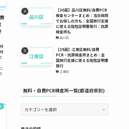
【30選】品川区無料/自費PCR
検査センターまとめ｜当日病院
自費
でお探しの方も｜全国旅行支援
院
に使える陰性証明書発行｜抗原
使
検査所も
品川区
査検
【29選】江東区無料/自費
検
PCR・抗原検査所まとめ｜全
と
国旅行支援に使える陰性証明書
発行
リニ
江東区
の
無料・自費PCR検査所一覧(都道府県別)
無
区
料・
自
費
最近の投稿