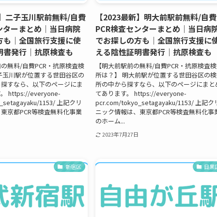
新】二子玉川駅前無料/自費
【2023最新】明大前駅前無料/自費
センターまとめ｜当日病院
PCR検査センターまとめ｜当日病
方も｜全国旅行支援に使
でお探しの方も｜全国旅行支援に
明書発行｜抗原検査も
える陰性証明書発行｜抗原検査も
の無料/自費PCR・抗原検査検
【明大前駅前の無料/自費PCR・抗原検査
子玉川駅が位置する世田谷区の
所は？】 明大前駅が位置する世田谷区の検
ら探すなら、以下のページにま
所の中から探すなら、以下のページにまと
ttps://everyone-
てあります。 https://everyone-
o_setagayaku/1153/ 上記クリ
pcr.com/tokyo_setagayaku/1153/ 上記ク
東京都PCR等検査無料化事業
ニック情報は、東京都PCR等検査無料化事
のホーム...
2023年7月27日
新宿区
目黒