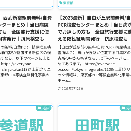
新】西武新宿駅前無料/自費
【2023最新】自由が丘駅前無料/
センターまとめ｜当日病院
PCR検査センターまとめ｜当日病
方も｜全国旅行支援に使
でお探しの方も｜全国旅行支援に
明書発行｜抗原検査も
える陰性証明書発行｜抗原検査も
の無料/自費PCR・抗原検査検
【自由が丘駅前の無料/自費PCR・抗原検
武新宿駅が位置する新宿区の検
査所は？】 自由が丘駅が位置する目黒区の
探すなら、以下のページにまと
査所の中から探すなら、以下のページにま
ps://everyone-
めてあります。 https://everyone-
o_shinjukuku/1138/ 上記クリニ
pcr.com/tokyo_meguroku/1109/ 上記ク
京都PCR等検査無料化事業の
ック情報は、東京都PCR等検査無料化事業
ホーム...
2023年7月27日
港区
港