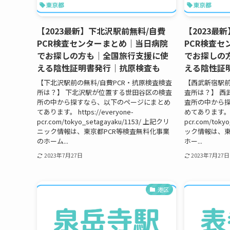
【2023最新】下北沢駅前無料/自費
【2023最
PCR検査センターまとめ｜当日病院
PCR検査
でお探しの方も｜全国旅行支援に使
でお探しの
える陰性証明書発行｜抗原検査も
える陰性証
【下北沢駅前の無料/自費PCR・抗原検査検査
【西武新宿駅前
所は？】 下北沢駅が位置する世田谷区の検査
査所は？】 西
所の中から探すなら、以下のページにまとめ
査所の中から
てあります。 https://everyone-
めてあります。 htt
pcr.com/tokyo_setagayaku/1153/ 上記クリ
pcr.com/toky
ニック情報は、東京都PCR等検査無料化事業
ック情報は、東
のホーム...
ホー...
2023年7月27日
2023年7月27日
港区