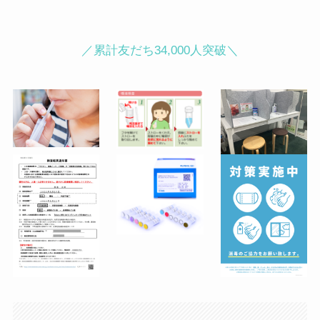
町皮ふ科・形成外科クリニック内）
麹町駅徒歩３分／半蔵門駅徒歩４分／
／累計友だち34,000人突破＼
永田町駅徒歩５分
●渋谷駅ハチ公前からの行き方（徒歩
2分）
JR渋谷駅「ハチ公口」から降りてス
クランブル交差点をTSUTAYAの左脇
に続くセンター街入口をまっすぐ進み
ます