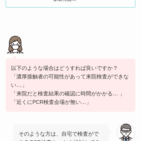
医療法人社団テラス 立川クリニック
190-0012
東京都
立川市
曙町2-1
アイコールメディカル在宅クリニック
190-0012
東京都
立川市
曙町1-3
一般財団法人東京顕微鏡院
190-0011
東京都
立川市
高松町1-
立川PCR検査スポット
190-0012
東京都
立川市
曙町2-3
以下のような場合はどうすれば良いですか？
立川駅前PCR検査センター
190-0023
東京都
立川市
柴崎町3-
「濃厚接触者の可能性があって来院検査ができな
い…」
「来院だと検査結果の確認に時間がかかる… 」
「近くにPCR検査会場が無い…」
前
次
そのような方は、自宅で検査がで