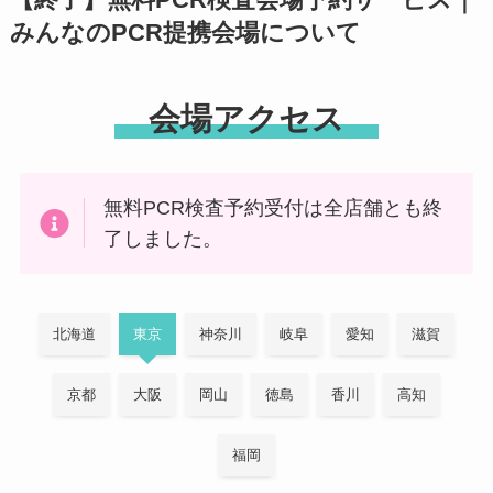
【終了】無料PCR検査会場予約サービス｜
みんなのPCR提携会場について
会場アクセス
無料PCR検査予約受付は全店舗とも終
了しました。
北海道
東京
神奈川
岐阜
愛知
滋賀
京都
大阪
岡山
徳島
香川
高知
福岡