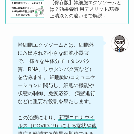
【保存版】幹細胞エクソソームと
は？効果/副作用デメリット/培養
上清液との違いまで解説 -
幹細胞エクソソームとは、細胞外
に放出される小さな細胞小器官
で、 様々な生体分子（タンパク
質、RNA、リポタンパク質など）
を含みます。 細胞間のコミュニケ
ーションに関与し、細胞の機能や
状態の制御、免疫応答、 病態進行
などに重要な役割を果たします。
この治療により、
新型コロナウイ
ルス（COVID-19）による症状や後
遺症を軽減する効果が期待できる