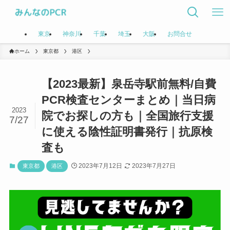
東京
神奈川
千葉
埼玉
大阪
お問合せ
ホーム
東京都
港区
【2023最新】泉岳寺駅前無料/自費
PCR検査センターまとめ｜当日病
2023
院でお探しの方も｜全国旅行支援
7/27
に使える陰性証明書発行｜抗原検
査も
2023年7月12日
2023年7月27日
東京都
港区