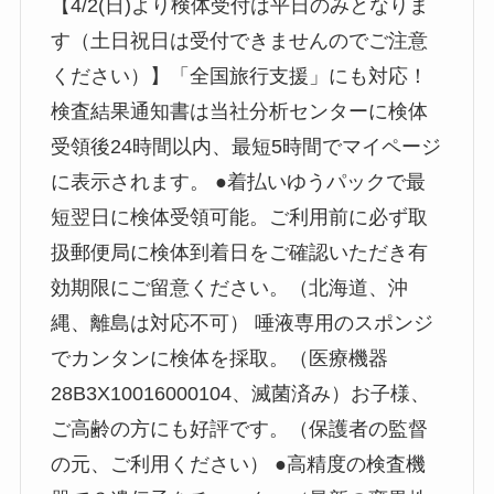
【4/2(日)より検体受付は平日のみとなりま
す（土日祝日は受付できませんのでご注意
ください）】「全国旅行支援」にも対応！
検査結果通知書は当社分析センターに検体
受領後24時間以内、最短5時間でマイページ
に表示されます。 ●着払いゆうパックで最
短翌日に検体受領可能。ご利用前に必ず取
扱郵便局に検体到着日をご確認いただき有
効期限にご留意ください。（北海道、沖
縄、離島は対応不可） 唾液専用のスポンジ
でカンタンに検体を採取。（医療機器
28B3X10016000104、滅菌済み）お子様、
ご高齢の方にも好評です。（保護者の監督
の元、ご利用ください） ●高精度の検査機