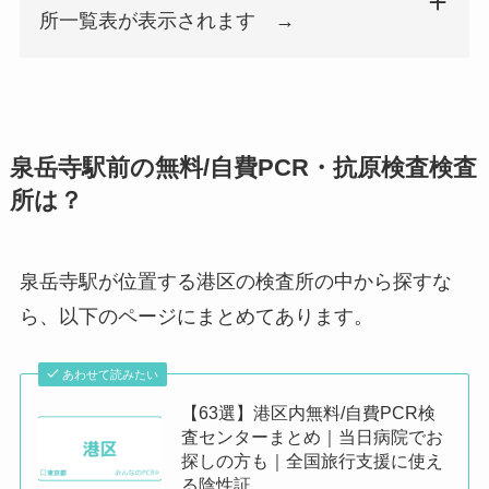
所一覧表が表示されます →
検査所名
郵便番号
都道府県
市区町村名
町名番
検査所名
郵便番号
都道府県
市区町村名
町名番
キャップスクリニック光が丘
179-0072
東京都
練馬区
光が丘2-
泉岳寺駅前の無料/自費PCR・抗原検査検査
所は？
佐川クリニック
179-0083
東京都
練馬区
平和台2-
泉岳寺駅が位置する港区の検査所の中から探すな
新桜台 内科・外科クリニック
176-0002
東京都
練馬区
桜台1-2
ら、以下のページにまとめてあります。
氷川台のと小児科クリニック
179-0084
東京都
練馬区
氷川台3-
あわせて読みたい
練馬駅前PCR検査センター
176-0001
東京都
練馬区
練馬1-1
【63選】港区内無料/自費PCR検
査センターまとめ｜当日病院でお
探しの方も｜全国旅行支援に使え
る陰性証...