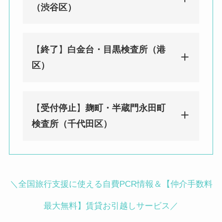
（渋谷区）
【
終了
】
白金台・目黒検査所（港
みんなのPCR 渋谷（センター街）検
区）
査所（渋谷区）
東京都渋谷区宇田川町29-2 渋谷ソシ
アルビル1F
【
受付停止
】
麹町・半蔵門永田町
渋谷駅徒歩２分／神泉駅徒歩 8 分
みんなのPCR 白金台・目黒検査所
検査所（千代田区）
（港区）
〒108-0071 東京都港区白金台４丁目
９−１０ グリーンリーブス 2F
BIOTOPE CLINIC内
みんなのPCR 麹町・半蔵門永田町検
＼全国旅行支援に使える自費PCR情報＆【仲介手数料
白金台駅徒歩3分／目黒駅徒歩12分
査所（千代田区）
〒102-0093 東京都千代田区平河町１
最大無料】賃貸お引越しサービス／
丁目４−５ 地下1階 平和第1ビル（麹