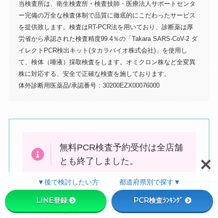
当検査所は、衛生検査所・検査技師・医療法人サポートセンタ
ー完備の万全な検査体制で品質に徹底的にこだわったサービス
を提供致します。検査はRT-PCR法を用いており、診断薬は厚
左手にマクドナルドが見える交差点を
労省から承認された検査精度99.4％の「Takara SARS-CoV-2 ダ
右に曲がります（ケバブのお店の手前
イレクトPCR検出キット(タカラバイオ株式会社)」を使用し
の道）
て、検体（唾液）採取検査をします。オミクロン株など全変異
株に対応する、安全で正確な検査を施しております。
体外診断用医薬品/承認番号：30200EZX00076000
無料PCR検査予約受付は全店舗
とも終了しました。
▼後で検討したい方 都道府県別で探す▼
検査会場と同じ都道府県民の方
のみ
LINE登録
PCR検査ﾗﾝｷﾝｸﾞ
対象
！