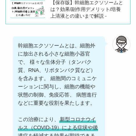
【保存版】幹細胞エクソソームと
は？効果/副作用デメリット/培養
上清液との違いまで解説 -
幹細胞エクソソームとは、細胞外
に放出される小さな細胞小器官
で、 様々な生体分子（タンパク
質、RNA、リポタンパク質など）
を含みます。 細胞間のコミュニケ
ーションに関与し、細胞の機能や
状態の制御、免疫応答、 病態進行
などに重要な役割を果たします。
この治療により、
新型コロナウイ
ルス（COVID-19）による症状や後
遺症を軽減する効果が期待できる