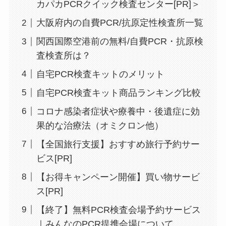
カパカPCRクイック検査センター[PR]＞
大阪府内の自費PCR/抗原定性検査所一覧
関西国際空港前の無料/自費PCR・抗原検
査検査所は？
自宅PCR検査キットのメリット
自宅PCR検査キット商品ランキング比較
コロナ感染者症状や療養中・後遺症に効
果的な治療法（オミクロン他）
【全国旅行支援】おすすめ旅行予約サー
ビス[PR]
【お得キャンペーン開催】買い物サービ
ス[PR]
【終了】無料PCR検査会場予約サービス
｜みんなのPCR提携会場について