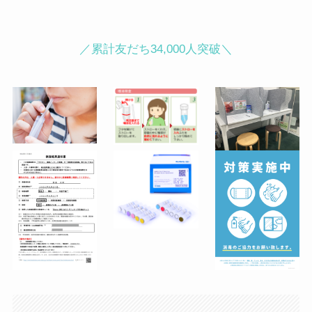
町皮ふ科・形成外科クリニック内）
麹町駅徒歩３分／半蔵門駅徒歩４分／
／累計友だち34,000人突破＼
永田町駅徒歩５分
●渋谷駅ハチ公前からの行き方（徒歩
2分）
JR渋谷駅「ハチ公口」から降りてス
クランブル交差点をTSUTAYAの左脇
に続くセンター街入口をまっすぐ進み
ます