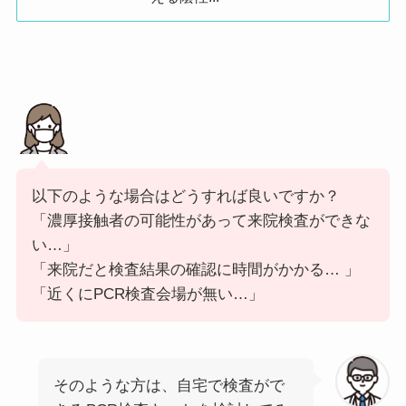
ＫＫ 新型コロナチェックルーム
597-0072
大阪府
貝塚市
畠中1丁目2
安田クリニック
596-0825
大阪府
岸和田市
土生町2-31-
医療法人大植医院
596-0812
大阪府
岸和田市
大町3-3-4
ツバキ薬局土生店
596-0825
大阪府
岸和田市
土生町61-1
竹本薬局
596-0045
大阪府
岸和田市
別所町1-12-
以下のような場合はどうすれば良いですか？
「濃厚接触者の可能性があって来院検査ができな
前
次
い…」
「来院だと検査結果の確認に時間がかかる… 」
「近くにPCR検査会場が無い…」
そのような方は、自宅で検査がで