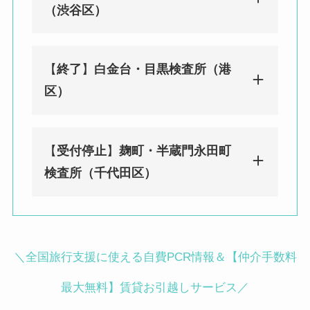
（渋谷区）
【
終了
】
白金台・目黒検査所（港
みんなのPCR 渋谷（センター街）検
区）
査所（渋谷区）
東京都渋谷区宇田川町29-2 渋谷ソシ
アルビル1F
【
受付停止
】
麹町・半蔵門永田町
渋谷駅徒歩２分／神泉駅徒歩 8 分
みんなのPCR 白金台・目黒検査所
検査所（千代田区）
（港区）
〒108-0071 東京都港区白金台４丁目
９−１０ グリーンリーブス 2F
BIOTOPE CLINIC内
みんなのPCR 麹町・半蔵門永田町検
＼全国旅行支援に使える自費PCR情報＆【仲介手数料
白金台駅徒歩3分／目黒駅徒歩12分
査所（千代田区）
〒102-0093 東京都千代田区平河町１
最大無料】賃貸お引越しサービス／
丁目４−５ 地下1階 平和第1ビル（麹