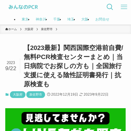
東京
神奈川
千葉
埼玉
大阪
お問合せ
ホーム
大阪府
泉佐野市
【2023最新】関西国際空港前自費/
無料PCR検査センターまとめ｜当
2023
日病院でお探しの方も｜全国旅行
9/22
支援に使える陰性証明書発行｜抗
原検査も
2022年12月19日
2023年9月22日
大阪府
泉佐野市