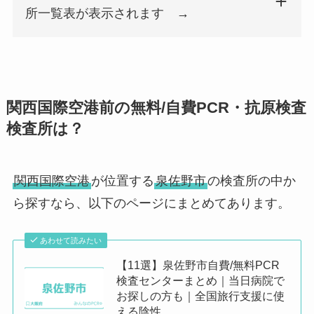
所一覧表が表示されます →
検査所名
郵便番号
都道府県
市区町村名
町名番地
検査所名
郵便番号
都道府県
市区町村名
町名番地
サンタマリア病院
567-0884
大阪府
茨木市
新庄町13-1
関西国際空港前の無料/自費PCR・抗原検査
医療法人 船戸医院
567-0041
大阪府
茨木市
下穂積2丁目
検査所は？
興和(株) 大阪検査センター
567-0059
大阪府
茨木市
清水1-17-8
関西国際空港
が位置する
泉佐野市
の検査所の中か
ら探すなら、以下のページにまとめてあります。
あわせて読みたい
茨木ふたば薬局
567-0829
大阪府
茨木市
双葉町8-8
【11選】泉佐野市自費/無料PCR
検査センターまとめ｜当日病院で
お探しの方も｜全国旅行支援に使
佐野耳鼻咽喉科
586-0018
大阪府
河内長野市
千代田南町8
える陰性...