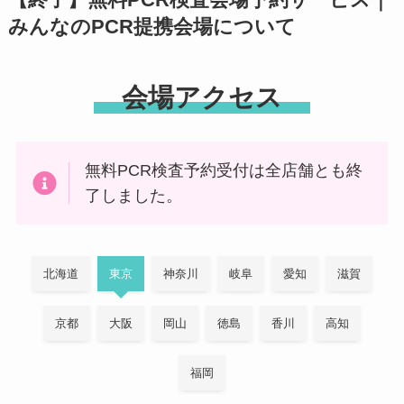
【終了】無料PCR検査会場予約サービス｜
みんなのPCR提携会場について
会場アクセス
無料PCR検査予約受付は全店舗とも終
了しました。
北海道
東京
神奈川
岐阜
愛知
滋賀
京都
大阪
岡山
徳島
香川
高知
福岡