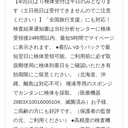
【4/2(日)より検体受付は平日のみとなりま
す（土日祝日は受付できませんのでご注意
ください）】「全国旅行支援」にも対応！
検査結果通知書は当社分析センターに検体
受領後24時間以内、最短5時間でマイページ
に表示されます。 ●着払いゆうパックで最
短翌日に検体受領可能。ご利用前に必ず取
扱郵便局に検体到着日をご確認いただき有
効期限にご留意ください。（北海道、沖
縄、離島は対応不可） 唾液専用のスポンジ
でカンタンに検体を採取。（医療機器
28B3X10016000104、滅菌済み）お子様、
ご高齢の方にも好評です。（保護者の監督
の元、ご利用ください） ●高精度の検査機