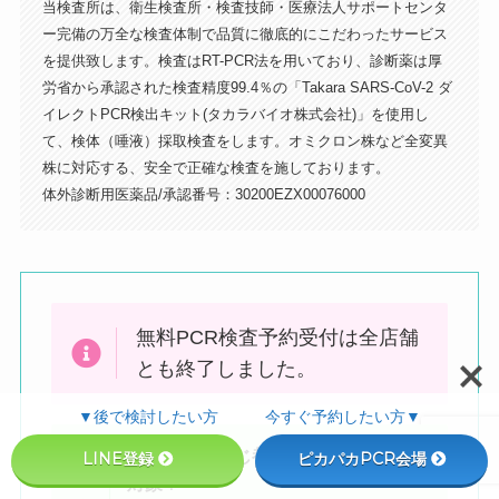
当検査所は、衛生検査所・検査技師・医療法人サポートセンタ
ー完備の万全な検査体制で品質に徹底的にこだわったサービス
を提供致します。検査はRT-PCR法を用いており、診断薬は厚
左手にマクドナルドが見える交差点を
労省から承認された検査精度99.4％の「Takara SARS-CoV-2 ダ
右に曲がります（ケバブのお店の手前
イレクトPCR検出キット(タカラバイオ株式会社)」を使用し
の道）
て、検体（唾液）採取検査をします。オミクロン株など全変異
株に対応する、安全で正確な検査を施しております。
体外診断用医薬品/承認番号：30200EZX00076000
無料PCR検査予約受付は全店舗
とも終了しました。
▼後で検討したい方 今すぐ予約したい方▼
検査会場と同じ都道府県民の方
のみ
LINE登録
ピカパカPCR会場
対象
！