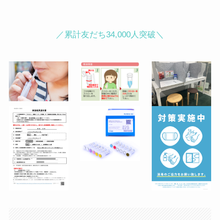
町皮ふ科・形成外科クリニック内）
麹町駅徒歩３分／半蔵門駅徒歩４分／
／累計友だち34,000人突破＼
永田町駅徒歩５分
●渋谷駅ハチ公前からの行き方（徒歩
2分）
JR渋谷駅「ハチ公口」から降りてス
クランブル交差点をTSUTAYAの左脇
に続くセンター街入口をまっすぐ進み
ます