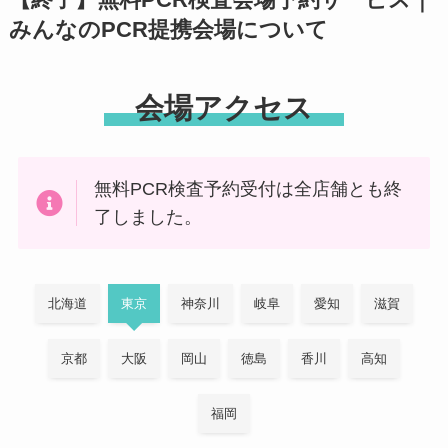
【終了】無料PCR検査会場予約サービス｜
みんなのPCR提携会場について
会場アクセス
無料PCR検査予約受付は全店舗とも終
了しました。
北海道
東京
神奈川
岐阜
愛知
滋賀
京都
大阪
岡山
徳島
香川
高知
福岡