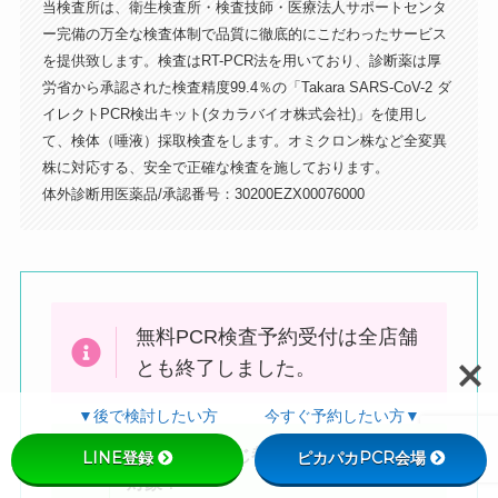
当検査所は、衛生検査所・検査技師・医療法人サポートセンタ
ー完備の万全な検査体制で品質に徹底的にこだわったサービス
を提供致します。検査はRT-PCR法を用いており、診断薬は厚
左手にマクドナルドが見える交差点を
労省から承認された検査精度99.4％の「Takara SARS-CoV-2 ダ
右に曲がります（ケバブのお店の手前
イレクトPCR検出キット(タカラバイオ株式会社)」を使用し
の道）
て、検体（唾液）採取検査をします。オミクロン株など全変異
株に対応する、安全で正確な検査を施しております。
体外診断用医薬品/承認番号：30200EZX00076000
無料PCR検査予約受付は全店舗
とも終了しました。
▼後で検討したい方 今すぐ予約したい方▼
検査会場と同じ都道府県民の方
のみ
LINE登録
ピカパカPCR会場
対象
！