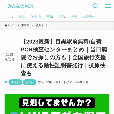
東京
神奈川
千葉
埼玉
大阪
お問合せ
ホーム
東京都
品川区
【2023最新】目黒駅前無料/自費
PCR検査センターまとめ｜当日病
2023
院でお探しの方も｜全国旅行支援
8/03
に使える陰性証明書発行｜抗原検
査も
2022年12月11日
2023年8月3日
東京都
品川区