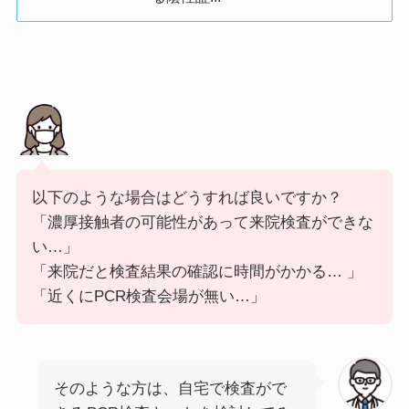
医療法人社団テラス 立川クリニック
190-0012
東京都
立川市
曙町2-1
アイコールメディカル在宅クリニック
190-0012
東京都
立川市
曙町1-3
一般財団法人東京顕微鏡院
190-0011
東京都
立川市
高松町1-
立川PCR検査スポット
190-0012
東京都
立川市
曙町2-3
以下のような場合はどうすれば良いですか？
立川駅前PCR検査センター
190-0023
東京都
立川市
柴崎町3-
「濃厚接触者の可能性があって来院検査ができな
い…」
「来院だと検査結果の確認に時間がかかる… 」
「近くにPCR検査会場が無い…」
前
次
そのような方は、自宅で検査がで