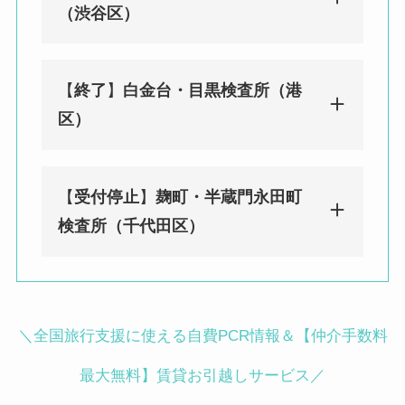
（渋谷区）
【
終了
】
白金台・目黒検査所（港
みんなのPCR 渋谷（センター街）検
区）
査所（渋谷区）
東京都渋谷区宇田川町29-2 渋谷ソシ
アルビル1F
【
受付停止
】
麹町・半蔵門永田町
渋谷駅徒歩２分／神泉駅徒歩 8 分
みんなのPCR 白金台・目黒検査所
検査所（千代田区）
（港区）
〒108-0071 東京都港区白金台４丁目
９−１０ グリーンリーブス 2F
BIOTOPE CLINIC内
みんなのPCR 麹町・半蔵門永田町検
＼全国旅行支援に使える自費PCR情報＆【仲介手数料
白金台駅徒歩3分／目黒駅徒歩12分
査所（千代田区）
〒102-0093 東京都千代田区平河町１
最大無料】賃貸お引越しサービス／
丁目４−５ 地下1階 平和第1ビル（麹