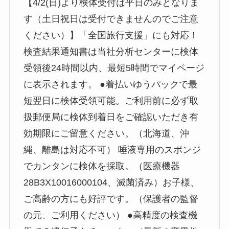
【4/2(日)より検体受付は平日のみとなりま
す（土日祝日は受付できませんのでご注意
ください）】「全国旅行支援」にも対応！
検査結果通知書は当社分析センターに検体
受領後24時間以内、最短5時間でマイページ
に表示されます。 ●着払いゆうパックで最
短翌日に検体受領可能。ご利用前に必ず取
扱郵便局に検体到着日をご確認いただき有
効期限にご留意ください。（北海道、沖
縄、離島は対応不可） 唾液専用のスポンジ
でカンタンに検体を採取。（医療機器
28B3X10016000104、滅菌済み）お子様、
ご高齢の方にも好評です。（保護者の監督
の元、ご利用ください） ●高精度の検査機