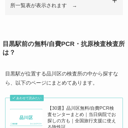
所一覧表が表示されます →
検査所名
郵便番号
都道府県
市区町村名
町名番
検査所名
郵便番号
都道府県
市区町村名
町名番
キャップスクリニック光が丘
179-0072
東京都
練馬区
光が丘2-
目黒駅前の無料/自費PCR・抗原検査検査所
は？
佐川クリニック
179-0083
東京都
練馬区
平和台2-
目黒駅が位置する品川区の検査所の中から探すな
新桜台 内科・外科クリニック
176-0002
東京都
練馬区
桜台1-2
ら、以下のページにまとめてあります。
氷川台のと小児科クリニック
179-0084
東京都
練馬区
氷川台3-
あわせて読みたい
練馬駅前PCR検査センター
176-0001
東京都
練馬区
練馬1-1
【30選】品川区無料/自費PCR検
査センターまとめ｜当日病院でお
探しの方も｜全国旅行支援に使え
る陰性証...