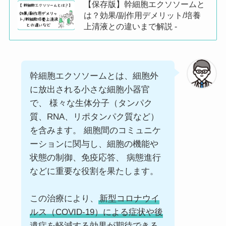
【保存版】幹細胞エクソソームと
は？効果/副作用デメリット/培養
上清液との違いまで解説 -
幹細胞エクソソームとは、細胞外
に放出される小さな細胞小器官
で、 様々な生体分子（タンパク
質、RNA、リポタンパク質など）
を含みます。 細胞間のコミュニケ
ーションに関与し、細胞の機能や
状態の制御、免疫応答、 病態進行
などに重要な役割を果たします。
この治療により、
新型コロナウイ
ルス（COVID-19）による症状や後
遺症を軽減する効果が期待できる