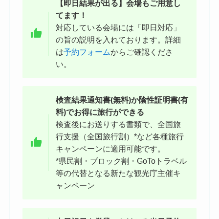
【即日結果が出る】会場もご用意し
てます！
対応している会場には「即日対応」
の旨の説明を入れております。詳細
は
予約フォーム
からご確認くださ
い。
※会場入口付近にあるPCR検査と書
かれたのぼり旗が目印です
検査結果
通知書(無料)か陰性証明書(有
料)でお得に旅行ができる
●他の駅からの徒歩アクセス
検査後にお送りする書類で、全国旅
原宿駅 18 分/表参道駅 18 分/駒場東大前駅 19
行支援（全国旅行割）*など各種旅行
分/代官山駅 24 分/代々木八幡駅 18 分/池尻大
キャンペーンに適用可能です。
橋駅 23 分/恵比寿駅 27 分/中目黒駅 30 分/代々
*県民割・ブロック割・GoToトラベル
木上原駅 30 分/参宮橋駅 30 分/池ノ上駅 34 分/
等の代替となる新たな観光庁主催キ
初台駅 36 分/千駄ケ谷駅 38 分/幡ヶ谷駅 38 分/
ャンペーン
代々木駅 39 分/南新宿駅 41 分/祐天寺駅 41 分/
下北沢駅 43 分/信濃町駅 46 分