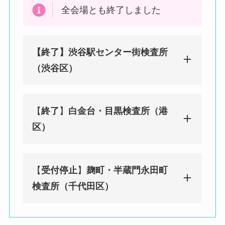
全会場とも終了しました
【終了】渋谷駅センター街検査所
（渋谷区）
【
終了
】
白金台・目黒検査所（港
みんなのPCR 渋谷（センター街）検
区）
査所（渋谷区）
東京都渋谷区宇田川町29-2 渋谷ソシ
アルビル1F
【
受付停止
】
麹町・半蔵門永田町
渋谷駅徒歩２分／神泉駅徒歩 8 分
みんなのPCR 白金台・目黒検査所
検査所（千代田区）
（港区）
〒108-0071 東京都港区白金台４丁目
９−１０ グリーンリーブス 2F