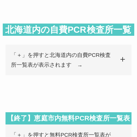
北海道内の自費PCR
検査所一覧
「＋」を押すと北海道内の自費PCR検査
所一覧表が表示されます →
検査所名
郵便番号
検査所名
郵便番号
なかの呼吸器科内科クリニック
078-8211
医療法人健祈会 永山内科・呼吸器内科クリニック
079-8414
【終了】恵庭市内無料PCR検査所一覧表
「＋」を押すと無料PCR検査所一覧表が
医療法人健祈会 松本呼吸器内科クリニック
071-8131