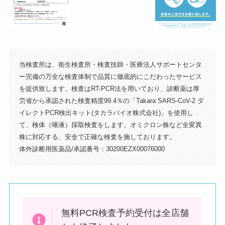
当検査所は、衛生検査所・検査技師・医療法人サポートセンタ
ー完備の万全な検査体制で品質に徹底的にこだわったサービス
を提供致します。検査はRT-PCR法を用いており、診断薬は厚
左手にマクドナルドが見える交差点を
労省から承認された検査精度99.4％の「Takara SARS-CoV-2 ダ
右に曲がります（ケバブのお店の手前
イレクトPCR検出キット(タカラバイオ株式会社)」を使用し
の道）
て、検体（唾液）採取検査をします。オミクロン株など全変異
株に対応する、安全で正確な検査を施しております。
体外診断用医薬品/承認番号：30200EZX00076000
無料PCR検査予約受付は全店舗