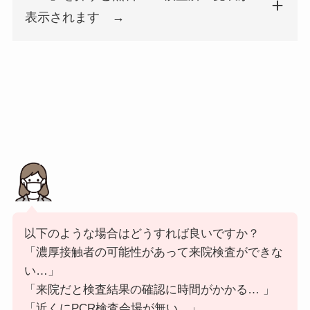
表示されます →
ニセコインターナショナルクリニック
044-0081
事業所名
都道府県
地域
市区町村
住所
事業所名
都道府県
地域
市区町村
住所
医療法人社団翔嶺館 音更宏明館病院
080-0111
アイン薬局 恵庭店
北海道
石狩
恵庭市
白樺町1丁目1-3
調剤薬局
北海道
石狩
恵庭市
恵み野西3丁目 1-1
木下グループ新型コロナ検査センター 北海道森町指定新型コロナ検査所
049-2327
ツルハドラッグ 恵み野西店
社会医療法人 恵和会恵庭第一病院
北海道
石狩
恵庭市
福住町1丁目6番6
医療法人社団向井クリニック
041-1112
アイン薬局 恵庭駅前店
北海道
石狩
恵庭市
相生町2-1
MyPass PCR札幌
060-0003
いざりえ恵庭ビル3
アイン薬局 恵庭第一店
北海道
石狩
恵庭市
福住町1丁目6-7
木下グループ 新型コロナ検査センター
060-0062
以下のような場合はどうすれば良いですか？
札幌狸小路1丁目店
マツシタ調剤薬局
北海道
石狩
恵庭市
恵み野西6丁目20-5
「濃厚接触者の可能性があって来院検査ができな
イルカ薬局 めぐみの店
北海道
石狩
恵庭市
中島町5丁目11番5
い…」
「来院だと検査結果の確認に時間がかかる… 」
医療法人社団土田病院
064-0921
さくら薬局 恵庭恵み野店
北海道
石狩
恵庭市
恵み野里美1丁目1
「近くにPCR検査会場が無い…」