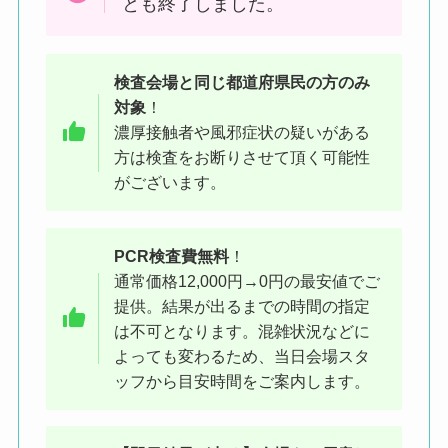
とも終了しました。
検査会場と同じ都道府県民の方
のみ
対象
！
濃厚接触者や風邪症状の疑いがある
ケバブ屋と同じ建物の、隣にある
方は検査をお断りさせて頂く可能性
がございます。
のが検査会場です
PCR検査費無料
！
通常価格12,000円→0円の最安値でご
提供。結果が出るまでの時間の指定
は不可となります。混雑状況などに
よっても変わるため、当日会場スタ
ッフから目安時間をご案内します。