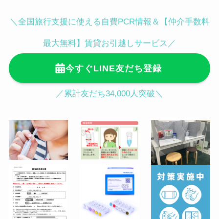
BIOTOPE CLINIC内
みんなのPCR 麹町・半蔵門永田町検
＼全国旅行支援に使える自費PCR情報＆【仲介手数料
白金台駅徒歩3分／目黒駅徒歩12分
査所（千代田区）
〒102-0093 東京都千代田区平河町１
最大無料】賃貸お引越しサービス／
丁目４−５ 地下1階 平和第1ビル（麹
今すぐLINE友だち登録
町皮ふ科・形成外科クリニック内）
麹町駅徒歩３分／半蔵門駅徒歩４分／
／累計友だち34,000人突破＼
永田町駅徒歩５分
●渋谷駅ハチ公前からの行き方（徒歩
2分）
JR渋谷駅「ハチ公口」から降りてス
クランブル交差点をTSUTAYAの左脇
に続くセンター街入口をまっすぐ進み
ます