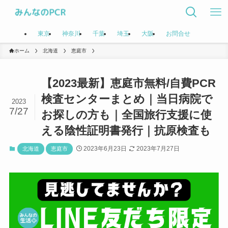
東京
神奈川
千葉
埼玉
大阪
お問合せ
ホーム
北海道
恵庭市
【2023最新】恵庭市無料/自費PCR
検査センターまとめ｜当日病院で
2023
7/27
お探しの方も｜全国旅行支援に使
える陰性証明書発行｜抗原検査も
2023年6月23日
2023年7月27日
北海道
恵庭市