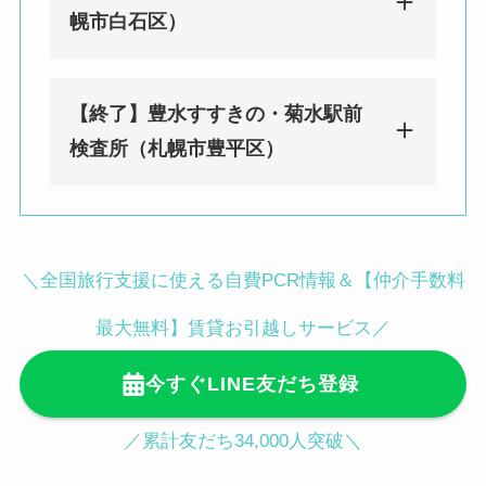
みんなのPCR 札幌駅・桑園大通検査
幌市白石区）
所（札幌市中央区）
北海道札幌市中央区北4条西12丁
【終了】豊水すすきの・菊水駅前
目1-27 RESO札幌1F
みんなのPCR 白石駅・美園検査所
検査所（札幌市豊平区）
（札幌市白石区）
桑園駅から徒歩１１分／中央区役
北海道札幌市白石区東札幌三条６丁目
所前駅から徒歩１３分／さっぽろ
1-1-第二小竹ビル301号室
駅から徒歩１４分／札幌駅から徒
東西線白石駅徒歩1分／東札幌駅徒歩
みんなのPCR 豊水すすきの・菊水駅
＼全国旅行支援に使える自費PCR情報＆【仲介手数料
歩１５分／大通駅から徒歩２０分
14分／美園駅徒歩18分／南郷７丁目
前検査所（札幌市豊平区）
／すすきの駅から徒歩２４分／
狸
駅徒歩18分
北海道札幌市豊平区豊平二条2-3-1ア
最大無料】賃貸お引越しサービス／
小路駅から車で７分／
中島公園駅
クアトピア豊平2D
今すぐLINE友だち登録
から車で１０分
菊水駅徒歩７分／学園前駅徒歩１２分
／豊水すすきの駅徒歩１７分／すすき
／累計友だち34,000人突破＼
の駅徒歩２０分／大通駅徒歩２１分／
中島公園駅徒歩２１分／狸小路駅徒歩