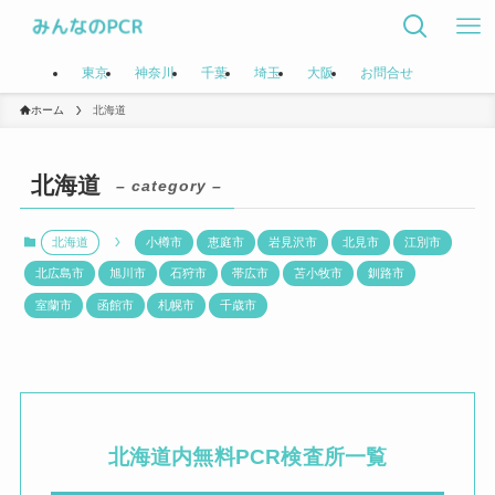
東京
神奈川
千葉
埼玉
大阪
お問合せ
ホーム
北海道
北海道
– category –
北海道
小樽市
恵庭市
岩見沢市
北見市
江別市
北広島市
旭川市
石狩市
帯広市
苫小牧市
釧路市
室蘭市
函館市
札幌市
千歳市
北海道内
無料PCR検査所一覧