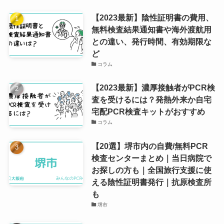
【2023最新】陰性証明書の費用、
無料検査結果通知書や海外渡航用
との違い、発行時間、有効期限な
ど
コラム
【2023最新】濃厚接触者がPCR検
査を受けるには？発熱外来か自宅
宅配PCR検査キットがおすすめ
コラム
【20選】堺市内の自費/無料PCR
検査センターまとめ｜当日病院で
お探しの方も｜全国旅行支援に使
える陰性証明書発行｜抗原検査所
も
堺市