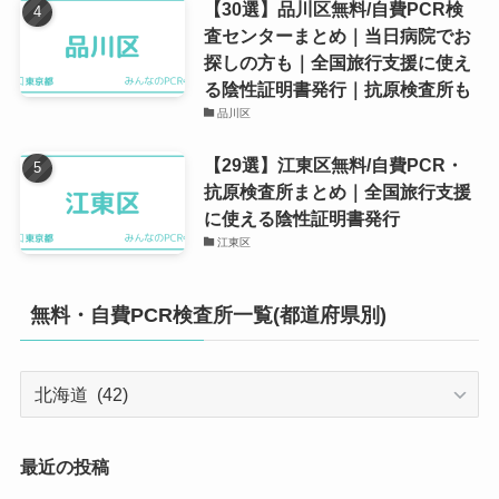
【30選】品川区無料/自費PCR検
査センターまとめ｜当日病院でお
探しの方も｜全国旅行支援に使え
る陰性証明書発行｜抗原検査所も
品川区
【29選】江東区無料/自費PCR・
抗原検査所まとめ｜全国旅行支援
に使える陰性証明書発行
江東区
無料・自費PCR検査所一覧(都道府県別)
無
料・
自
費
最近の投稿
PCR