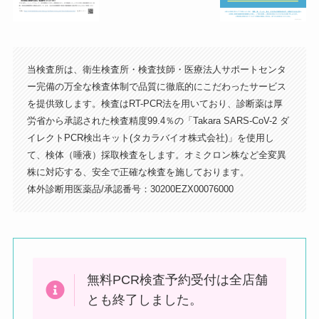
当検査所は、衛生検査所・検査技師・医療法人サポートセンタ
ー完備の万全な検査体制で品質に徹底的にこだわったサービス
を提供致します。検査はRT-PCR法を用いており、診断薬は厚
左手にマクドナルドが見える交差点を
労省から承認された検査精度99.4％の「Takara SARS-CoV-2 ダ
右に曲がります（ケバブのお店の手前
イレクトPCR検出キット(タカラバイオ株式会社)」を使用し
の道）
て、検体（唾液）採取検査をします。オミクロン株など全変異
株に対応する、安全で正確な検査を施しております。
体外診断用医薬品/承認番号：30200EZX00076000
無料PCR検査予約受付は全店舗
とも終了しました。