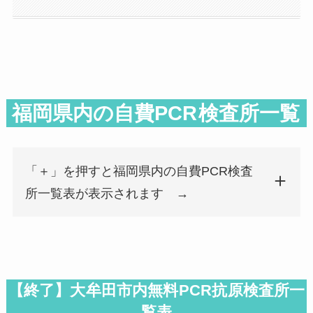
福岡県内の自費PCR
検査所一覧
「＋」を押すと福岡県内の自費PCR検査
所一覧表が表示されます →
検査所名
郵便番号
都道府県
市区町
検査所名
郵便番号
都道府県
市区町
遠賀中間医師会おかがき病院
811-4204
福岡県
遠賀郡
しろうず耳鼻咽喉科クリニック
830-0037
福岡県
久留米
【終了】大牟田市内無料PCR抗原検査所一
覧表