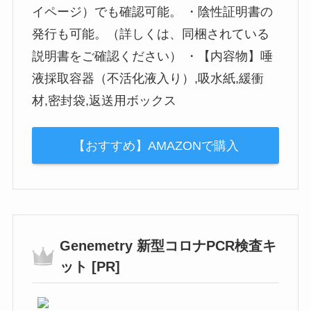
イページ）でも確認可能。 ・陰性証明書の
発行も可能。（詳しくは、同梱されている
説明書をご確認ください） ・【内容物】唾
液採取容器（不活化液入り）,吸水紙,緩衝
材,密封袋,返送用ボックス
【おすすめ】AMAZONで購入
Genemetry 新型コロナPCR検査キ
ット [PR]