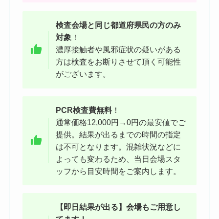
検査会場と同じ都道府県民の方
のみ
対象
！
濃厚接触者や風邪症状の疑いがある
ケバブ屋と同じ建物の、隣にある
方は検査をお断りさせて頂く可能性
がございます。
のが検査会場です
PCR検査費無料
！
通常価格12,000円→0円の最安値でご
提供。結果が出るまでの時間の指定
は不可となります。混雑状況などに
よっても変わるため、当日会場スタ
ッフから目安時間をご案内します。
【即日結果が出る】会場もご用意し