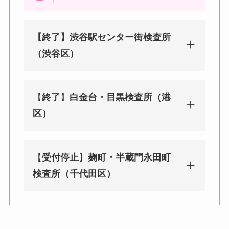
【終了】渋谷駅センター街検査所
（渋谷区）
【
終了
】
白金台・目黒検査所（港
みんなのPCR 渋谷（センター街）検
区）
査所（渋谷区）
東京都渋谷区宇田川町29-2 渋谷ソシ
アルビル1F
【
受付停止
】
麹町・半蔵門永田町
渋谷駅徒歩２分／神泉駅徒歩 8 分
みんなのPCR 白金台・目黒検査所
検査所（千代田区）
（港区）
〒108-0071 東京都港区白金台４丁目
９−１０ グリーンリーブス 2F
BIOTOPE CLINIC内
みんなのPCR 麹町・半蔵門永田町検