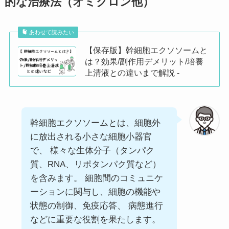
的な治療法（オミクロン他）
あわせて読みたい
【保存版】幹細胞エクソソームと
は？効果/副作用デメリット/培養
上清液との違いまで解説 -
幹細胞エクソソームとは、細胞外
に放出される小さな細胞小器官
で、 様々な生体分子（タンパク
質、RNA、リポタンパク質など）
を含みます。 細胞間のコミュニケ
ーションに関与し、細胞の機能や
状態の制御、免疫応答、 病態進行
などに重要な役割を果たします。