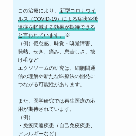
この治療により、
新型コロナウイ
ルス（COVID-19）による症状や後
遺症を軽減する効果が期待できる
と言われています。
※
（例）倦怠感、味覚・嗅覚障害、
発熱、せき、痛み、息苦しさ、抜
け毛など
エクソソームの研究は、細胞間通
信の理解や新たな医療法の開発に
つながる可能性があります。
また、医学研究では再生医療の応
用が期待されています。
（例）
・免疫関連疾患（自己免疫疾患、
アレルギーなど）