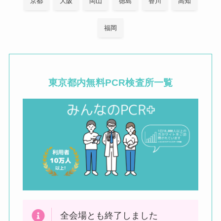
京都
大阪
岡山
徳島
香川
高知
福岡
東京都内
無料PCR検査所一覧
全会場とも終了しました