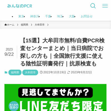
東京
神奈川
千葉
埼玉
大阪
お問合せ
ホーム
福岡県
大牟田市
【15選】大牟田市無料/自費PCR検
査センターまとめ｜当日病院でお
2023
9/22
探しの方も｜全国旅行支援に使え
る陰性証明書発行｜抗原検査も
2022年10月19日
2023年9月22日
福岡県
大牟田市