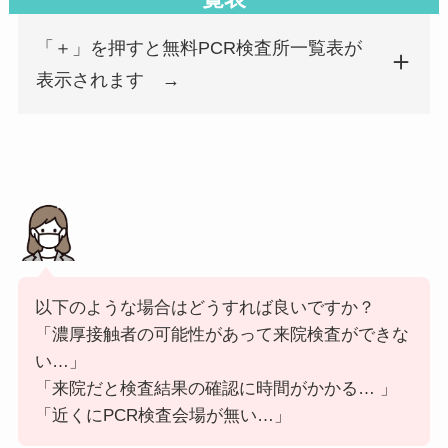
小坪内科・消化器内科
839-0862
福岡県
久留米
「＋」を押すと無料PCR検査所一覧表が
独立行政法人地域医療機能推進機構 久留米総合病院
830-0013
福岡県
久留米
表示されます →
糸島武内クリニック
819-1137
福岡県
糸島市
いのうえ内科
816-0854
福岡県
春日市
嶋田病院
838-0141
福岡県
小郡市
まつお内科クリニック
811-2221
福岡県
糟屋郡
以下のような場合はどうすれば良いですか？
「濃厚接触者の可能性があって来院検査ができな
前野クリニック
811-1253
福岡県
那珂川
い…」
「来院だと検査結果の確認に時間がかかる… 」
飯塚病院
820-8505
福岡県
飯塚市
「近くにPCR検査会場が無い…」