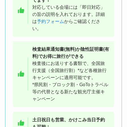
てます！
対応している会場には「即日対応」
の旨の説明を入れております。詳細
は
予約フォーム
からご確認くださ
い。
※会場入口付近にあるPCR検査と書
かれたのぼり旗が目印です
検査結果
通知書(無料)か陰性証明書(有
料)でお得に旅行ができる
●他の駅からの徒歩アクセス
検査後にお送りする書類で、全国旅
原宿駅 18 分/表参道駅 18 分/駒場東大前駅 19
行支援（全国旅行割）*など各種旅行
分/代官山駅 24 分/代々木八幡駅 18 分/池尻大
キャンペーンに適用可能です。
橋駅 23 分/恵比寿駅 27 分/中目黒駅 30 分/代々
*県民割・ブロック割・GoToトラベル
木上原駅 30 分/参宮橋駅 30 分/池ノ上駅 34 分/
等の代替となる新たな観光庁主催キ
初台駅 36 分/千駄ケ谷駅 38 分/幡ヶ谷駅 38 分/
ャンペーン
代々木駅 39 分/南新宿駅 41 分/祐天寺駅 41 分/
下北沢駅 43 分/信濃町駅 46 分
土日祝日も営業、かけこみ当日予約
も可能
！