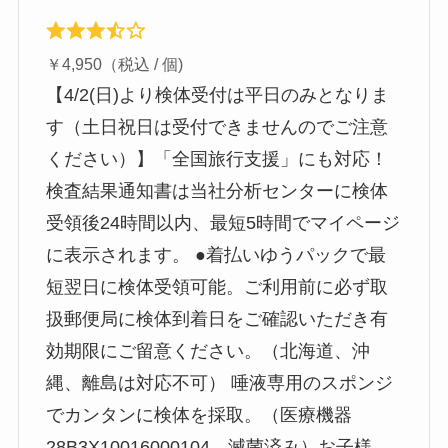
￥4,950（税込 / 個)
【4/2(日)より検体受付は平日のみとなりま
す（土日祝日は受付できませんのでご注意
ください）】「全国旅行支援」にも対応！
検査結果通知書は当社分析センターに検体
受領後24時間以内、最短5時間でマイページ
に表示されます。 ●着払いゆうパックで最
短翌日に検体受領可能。ご利用前に必ず取
扱郵便局に検体到着日をご確認いただき有
効期限にご留意ください。（北海道、沖
縄、離島は対応不可） 唾液専用のスポンジ
でカンタンに検体を採取。（医療機器
28B3X10016000104、滅菌済み）お子様、