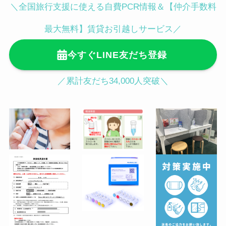
＼全国旅行支援に使える自費PCR情報＆【仲介手数料
白金台駅徒歩3分／目黒駅徒歩12分
査所（千代田区）
〒102-0093 東京都千代田区平河町１
最大無料】賃貸お引越しサービス／
丁目４−５ 地下1階 平和第1ビル（麹
今すぐLINE友だち登録
町皮ふ科・形成外科クリニック内）
麹町駅徒歩３分／半蔵門駅徒歩４分／
／累計友だち34,000人突破＼
永田町駅徒歩５分
●渋谷駅ハチ公前からの行き方（徒歩
2分）
JR渋谷駅「ハチ公口」から降りてス
クランブル交差点をTSUTAYAの左脇
に続くセンター街入口をまっすぐ進み
ます