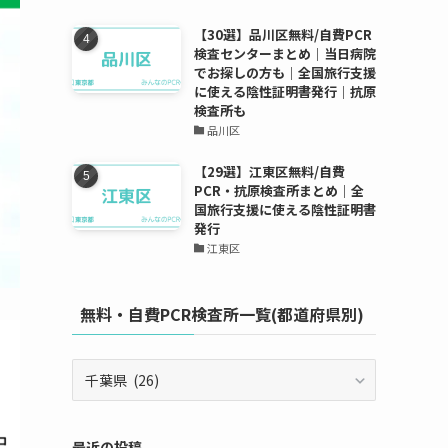
【30選】品川区無料/自費PCR
検査センターまとめ｜当日病院
でお探しの方も｜全国旅行支援
に使える陰性証明書発行｜抗原
検査所も
品川区
【29選】江東区無料/自費
PCR・抗原検査所まとめ｜全
国旅行支援に使える陰性証明書
発行
江東区
無料・自費PCR検査所一覧(都道府県別)
無
料・
自
費
最近の投稿