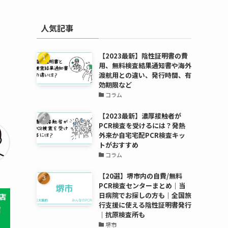
人気記事
【2023最新】陰性証明書の費
用、無料検査結果通知書や海外
渡航用との違い、発行時間、有
効期限など
コラム
【2023最新】濃厚接触者が
PCR検査を受けるには？発熱
外来か自宅宅配PCR検査キッ
トがおすすめ
コラム
【20選】堺市内の自費/無料
PCR検査センターまとめ｜当
日病院でお探しの方も｜全国旅
行支援に使える陰性証明書発行
｜抗原検査所も
堺市