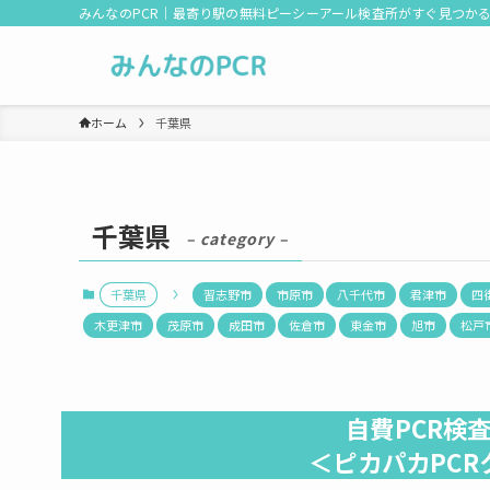
みんなのPCR｜最寄り駅の無料ピーシーアール検査所がすぐ見つか
ホーム
千葉県
千葉県
– category –
千葉県
習志野市
市原市
八千代市
君津市
四
木更津市
茂原市
成田市
佐倉市
東金市
旭市
松戸
自費PCR検
＜ピカパカPC