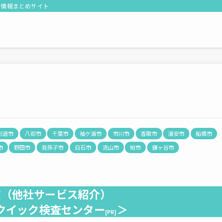
る情報まとめサイト
街道市
八街市
千葉市
袖ケ浦市
市川市
香取市
浦安市
船橋市
市
野田市
我孫子市
白石市
流山市
柏市
鎌ヶ谷市
査（
他社サービス紹介
）
Rクイック検査センター
＞
[PR]