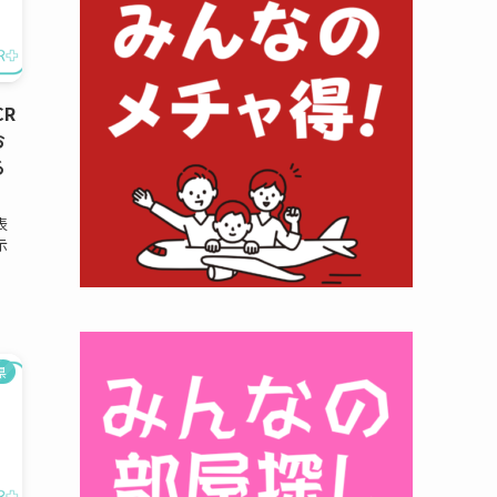
CR
お
る
表
示
県