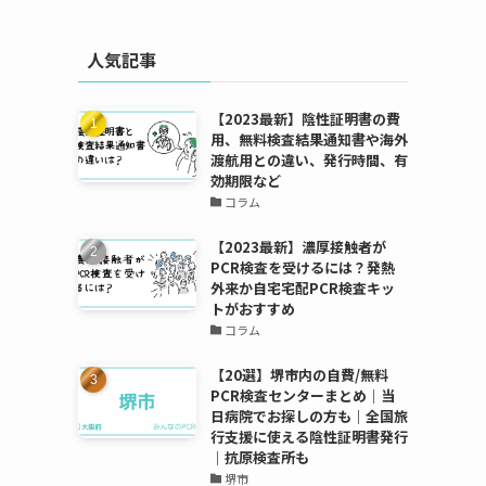
人気記事
【2023最新】陰性証明書の費
用、無料検査結果通知書や海外
渡航用との違い、発行時間、有
効期限など
コラム
【2023最新】濃厚接触者が
PCR検査を受けるには？発熱
外来か自宅宅配PCR検査キッ
トがおすすめ
コラム
【20選】堺市内の自費/無料
PCR検査センターまとめ｜当
日病院でお探しの方も｜全国旅
行支援に使える陰性証明書発行
｜抗原検査所も
堺市