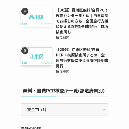
【30選】品川区無料/自費PCR
検査センターまとめ｜当日病院
でお探しの方も｜全国旅行支援
に使える陰性証明書発行｜抗原
検査所も
品川区
【29選】江東区無料/自費
PCR・抗原検査所まとめ｜全
国旅行支援に使える陰性証明書
発行
江東区
無料・自費PCR検査所一覧(都道府県別)
無
料・
自
費
最近の投稿