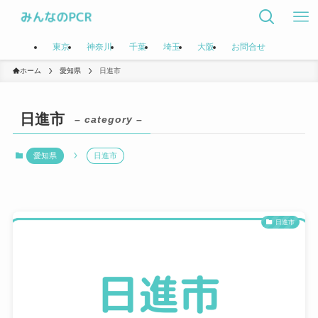
東京
神奈川
千葉
埼玉
大阪
お問合せ
ホーム
愛知県
日進市
日進市
– category –
愛知県
日進市
日進市