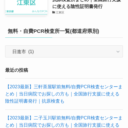
に使える陰性証明書発行
江東区
無料・自費PCR検査所一覧(都道府県別)
無
料・
自
費
最近の投稿
PCR
検
【2023最新】三軒茶屋駅前無料/自費PCR検査センターま
査
とめ｜当日病院でお探しの方も｜全国旅行支援に使える
所
陰性証明書発行｜抗原検査も
一
覧
【2023最新】二子玉川駅前無料/自費PCR検査センターま
(都
とめ｜当日病院でお探しの方も｜全国旅行支援に使える
道