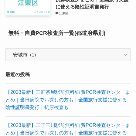
に使える陰性証明書発行
江東区
無料・自費PCR検査所一覧(都道府県別)
無
料・
自
費
最近の投稿
PCR
検
【2023最新】三軒茶屋駅前無料/自費PCR検査センターま
査
とめ｜当日病院でお探しの方も｜全国旅行支援に使える
所
陰性証明書発行｜抗原検査も
一
覧
【2023最新】二子玉川駅前無料/自費PCR検査センターま
(都
とめ｜当日病院でお探しの方も｜全国旅行支援に使える
道