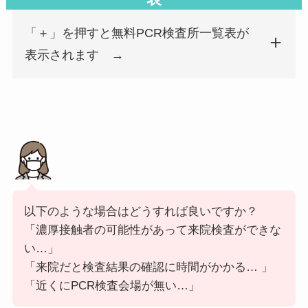
徳重おかもとクリニック
458-0004
愛知県
名古屋市緑区
「＋」を押すと無料PCR検査所一覧表が
藤が丘オーキッドファミリークリニック
465-0032
愛知県
名古屋市名東区
表示されます →
医療法人中村クリニック
465-0068
愛知県
名古屋市名東区
猪子石ファミリークリニック
465-0004
愛知県
名古屋市名東区
たいようこどもクリニック
462-0841
愛知県
名古屋市北区
あさみ耳鼻咽喉科医院
462-0045
愛知県
名古屋市北区
以下のような場合はどうすれば良いですか？
「濃厚接触者の可能性があって来院検査ができな
い…」
くろかわ内科・健診クリニック
462-0044
愛知県
名古屋市北区
「来院だと検査結果の確認に時間がかかる… 」
「近くにPCR検査会場が無い…」
たけなかクリニック
462-0825
愛知県
名古屋市北区