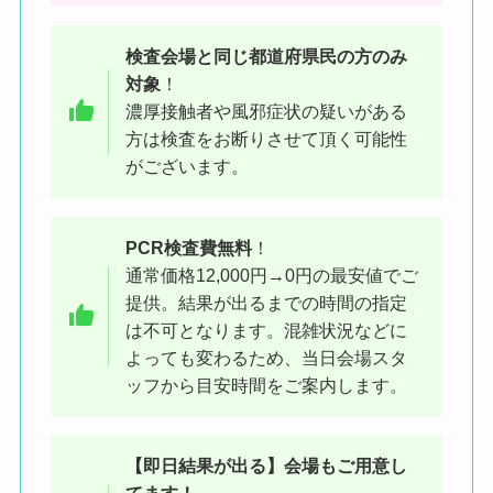
検査会場と同じ都道府県民の方
のみ
対象
！
濃厚接触者や風邪症状の疑いがある
ケバブ屋と同じ建物の、隣にある
方は検査をお断りさせて頂く可能性
がございます。
のが検査会場です
PCR検査費無料
！
通常価格12,000円→0円の最安値でご
提供。結果が出るまでの時間の指定
は不可となります。混雑状況などに
よっても変わるため、当日会場スタ
ッフから目安時間をご案内します。
【即日結果が出る】会場もご用意し