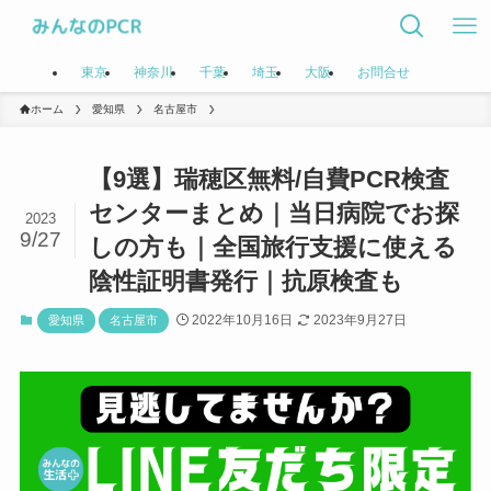
東京
神奈川
千葉
埼玉
大阪
お問合せ
ホーム
愛知県
名古屋市
【9選】瑞穂区無料/自費PCR検査
センターまとめ｜当日病院でお探
2023
9/27
しの方も｜全国旅行支援に使える
陰性証明書発行｜抗原検査も
2022年10月16日
2023年9月27日
愛知県
名古屋市