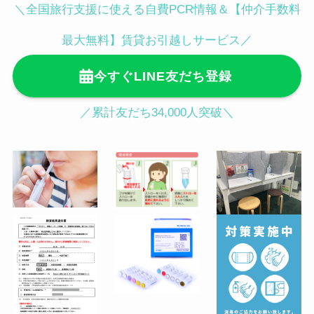
＼全国旅行支援に使える自費PCR情報＆【仲介手数料
白金台駅徒歩3分／目黒駅徒歩12分
査所（千代田区）
〒102-0093 東京都千代田区平河町１
最大無料】賃貸お引越しサービス／
丁目４−５ 地下1階 平和第1ビル（麹
今すぐLINE友だち登録
町皮ふ科・形成外科クリニック内）
麹町駅徒歩３分／半蔵門駅徒歩４分／
／累計友だち34,000人突破＼
永田町駅徒歩５分
●渋谷駅ハチ公前からの行き方（徒歩
2分）
JR渋谷駅「ハチ公口」から降りてス
クランブル交差点をTSUTAYAの左脇
に続くセンター街入口をまっすぐ進み
ます