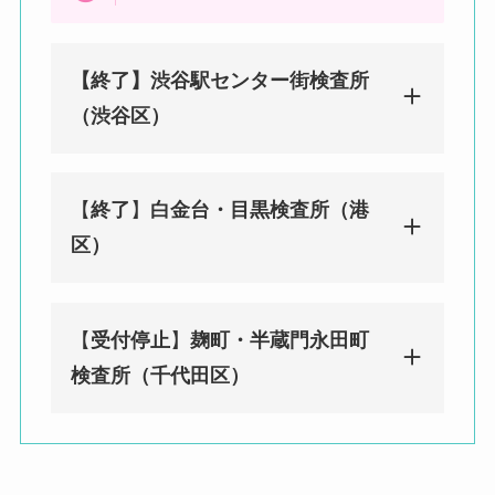
【終了】渋谷駅センター街検査所
（渋谷区）
【
終了
】
白金台・目黒検査所（港
みんなのPCR 渋谷（センター街）検
区）
査所（渋谷区）
東京都渋谷区宇田川町29-2 渋谷ソシ
アルビル1F
【
受付停止
】
麹町・半蔵門永田町
渋谷駅徒歩２分／神泉駅徒歩 8 分
みんなのPCR 白金台・目黒検査所
検査所（千代田区）
（港区）
〒108-0071 東京都港区白金台４丁目
９−１０ グリーンリーブス 2F
BIOTOPE CLINIC内
みんなのPCR 麹町・半蔵門永田町検