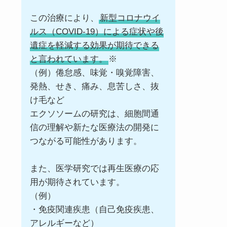
この治療により、
新型コロナウイ
ルス（COVID-19）による症状や後
遺症を軽減する効果が期待できる
と言われています。
※
（例）倦怠感、味覚・嗅覚障害、
発熱、せき、痛み、息苦しさ、抜
け毛など
エクソソームの研究は、細胞間通
信の理解や新たな医療法の開発に
つながる可能性があります。
また、医学研究では再生医療の応
用が期待されています。
（例）
・免疫関連疾患（自己免疫疾患、
アレルギーなど）