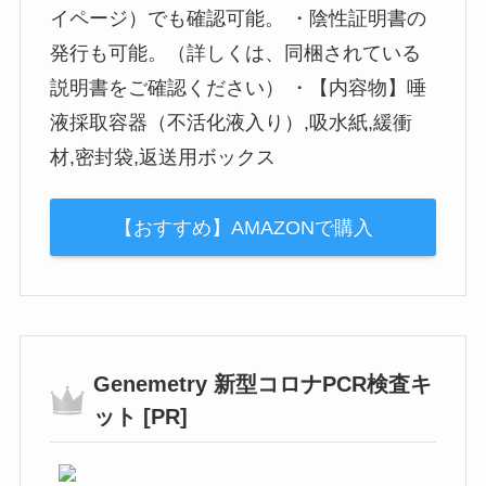
イページ）でも確認可能。 ・陰性証明書の
発行も可能。（詳しくは、同梱されている
説明書をご確認ください） ・【内容物】唾
液採取容器（不活化液入り）,吸水紙,緩衝
材,密封袋,返送用ボックス
【おすすめ】AMAZONで購入
Genemetry 新型コロナPCR検査キ
ット [PR]