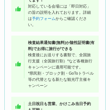
てます！
対応している会場には「即日対応」
の旨の説明を入れております。詳細
は
予約フォーム
からご確認くださ
い。
※会場入口付近にあるPCR検査と書
かれたのぼり旗が目印です
検査結果
通知書(無料)か陰性証明書(有
料)でお得に旅行ができる
●他の駅からの徒歩アクセス
検査後にお送りする書類で、全国旅
原宿駅 18 分/表参道駅 18 分/駒場東大前駅 19
行支援（全国旅行割）*など各種旅行
分/代官山駅 24 分/代々木八幡駅 18 分/池尻大
キャンペーンに適用可能です。
橋駅 23 分/恵比寿駅 27 分/中目黒駅 30 分/代々
*県民割・ブロック割・GoToトラベル
木上原駅 30 分/参宮橋駅 30 分/池ノ上駅 34 分/
等の代替となる新たな観光庁主催キ
初台駅 36 分/千駄ケ谷駅 38 分/幡ヶ谷駅 38 分/
ャンペーン
代々木駅 39 分/南新宿駅 41 分/祐天寺駅 41 分/
下北沢駅 43 分/信濃町駅 46 分
土日祝日も営業、かけこみ当日予約
も可能
！