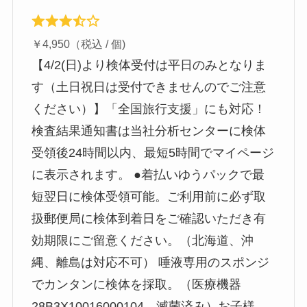
￥4,950（税込 / 個)
【4/2(日)より検体受付は平日のみとなりま
す（土日祝日は受付できませんのでご注意
ください）】「全国旅行支援」にも対応！
検査結果通知書は当社分析センターに検体
受領後24時間以内、最短5時間でマイページ
に表示されます。 ●着払いゆうパックで最
短翌日に検体受領可能。ご利用前に必ず取
扱郵便局に検体到着日をご確認いただき有
効期限にご留意ください。（北海道、沖
縄、離島は対応不可） 唾液専用のスポンジ
でカンタンに検体を採取。（医療機器
28B3X10016000104、滅菌済み）お子様、