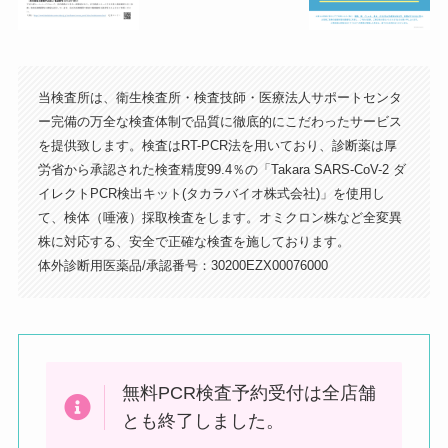
当検査所は、衛生検査所・検査技師・医療法人サポートセンタ
ー完備の万全な検査体制で品質に徹底的にこだわったサービス
を提供致します。検査はRT-PCR法を用いており、診断薬は厚
左手にマクドナルドが見える交差点を
労省から承認された検査精度99.4％の「Takara SARS-CoV-2 ダ
右に曲がります（ケバブのお店の手前
イレクトPCR検出キット(タカラバイオ株式会社)」を使用し
の道）
て、検体（唾液）採取検査をします。オミクロン株など全変異
株に対応する、安全で正確な検査を施しております。
体外診断用医薬品/承認番号：30200EZX00076000
無料PCR検査予約受付は全店舗
とも終了しました。