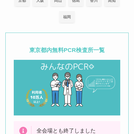
京都
大阪
岡山
徳島
香川
高知
福岡
東京都内
無料PCR検査所一覧
全会場とも終了しました