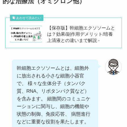
的な治療法（オミクロン他）
あわせて読みたい
【保存版】幹細胞エクソソームと
は？効果/副作用デメリット/培養
上清液との違いまで解説 -
幹細胞エクソソームとは、細胞外
に放出される小さな細胞小器官
で、 様々な生体分子（タンパク
質、RNA、リポタンパク質など）
を含みます。 細胞間のコミュニケ
ーションに関与し、細胞の機能や
状態の制御、免疫応答、 病態進行
などに重要な役割を果たします。