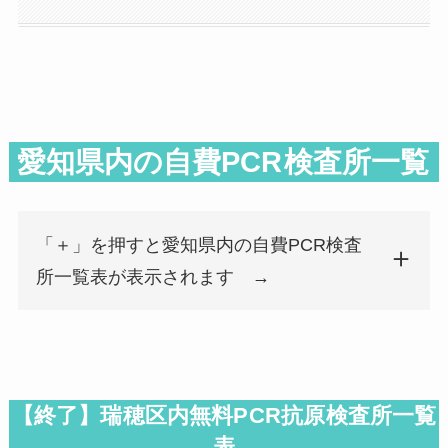
愛知県内の自費PCR
検査所一覧
「＋」を押すと愛知県内の自費PCR検査
所一覧表が表示されます →
検査所名
郵便番号
都道府県
市区町村名
検査所名
郵便番号
都道府県
市区町村名
広瀬内科クリニック
458-0830
愛知県
名古屋市緑区
【終了】瑞穂区内無料PCR抗原検査所一覧
表
滝の水クリニック
458-0031
愛知県
名古屋市緑区