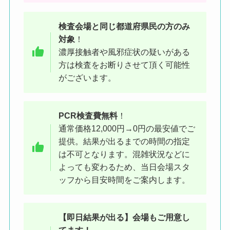
検査会場と同じ都道府県民の方
のみ
対象
！
濃厚接触者や風邪症状の疑いがある
ケバブ屋と同じ建物の、隣にある
方は検査をお断りさせて頂く可能性
がございます。
のが検査会場です
PCR検査費無料
！
通常価格12,000円→0円の最安値でご
提供。結果が出るまでの時間の指定
は不可となります。混雑状況などに
よっても変わるため、当日会場スタ
ッフから目安時間をご案内します。
【即日結果が出る】会場もご用意し