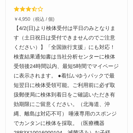
￥4,950（税込 / 個)
【4/2(日)より検体受付は平日のみとなりま
す（土日祝日は受付できませんのでご注意
ください）】「全国旅行支援」にも対応！
検査結果通知書は当社分析センターに検体
受領後24時間以内、最短5時間でマイページ
に表示されます。 ●着払いゆうパックで最
短翌日に検体受領可能。ご利用前に必ず取
扱郵便局に検体到着日をご確認いただき有
効期限にご留意ください。（北海道、沖
縄、離島は対応不可） 唾液専用のスポンジ
でカンタンに検体を採取。（医療機器
28B3X10016000104、滅菌済み）お子様、