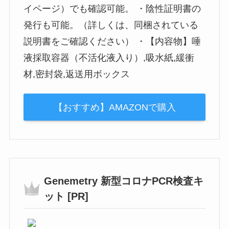
イページ）でも確認可能。 ・陰性証明書の
発行も可能。（詳しくは、同梱されている
説明書をご確認ください） ・【内容物】唾
液採取容器（不活化液入り）,吸水紙,緩衝
材,密封袋,返送用ボックス
【おすすめ】AMAZONで購入
Genemetry 新型コロナPCR検査キ
ット [PR]