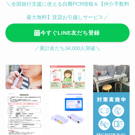
＼全国旅行支援に使える自費PCR情報＆【仲介手数料
白金台駅徒歩3分／目黒駅徒歩12分
査所（千代田区）
〒102-0093 東京都千代田区平河町１
最大無料】賃貸お引越しサービス／
丁目４−５ 地下1階 平和第1ビル（麹
今すぐLINE友だち登録
町皮ふ科・形成外科クリニック内）
麹町駅徒歩３分／半蔵門駅徒歩４分／
／累計友だち34,000人突破＼
永田町駅徒歩５分
●渋谷駅ハチ公前からの行き方（徒歩
2分）
JR渋谷駅「ハチ公口」から降りてス
クランブル交差点をTSUTAYAの左脇
に続くセンター街入口をまっすぐ進み
ます