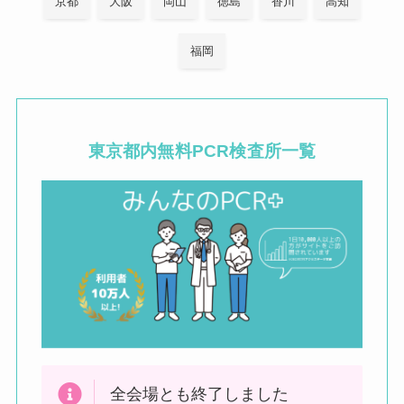
京都
大阪
岡山
徳島
香川
高知
福岡
東京都内
無料PCR検査所一覧
全会場とも終了しました