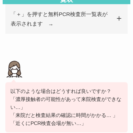
徳重おかもとクリニック
458-0004
愛知県
名古屋市緑区
「＋」を押すと無料PCR検査所一覧表が
藤が丘オーキッドファミリークリニック
465-0032
愛知県
名古屋市名東区
表示されます →
医療法人中村クリニック
465-0068
愛知県
名古屋市名東区
猪子石ファミリークリニック
465-0004
愛知県
名古屋市名東区
たいようこどもクリニック
462-0841
愛知県
名古屋市北区
あさみ耳鼻咽喉科医院
462-0045
愛知県
名古屋市北区
以下のような場合はどうすれば良いですか？
「濃厚接触者の可能性があって来院検査ができな
い…」
くろかわ内科・健診クリニック
462-0044
愛知県
名古屋市北区
「来院だと検査結果の確認に時間がかかる… 」
「近くにPCR検査会場が無い…」
たけなかクリニック
462-0825
愛知県
名古屋市北区