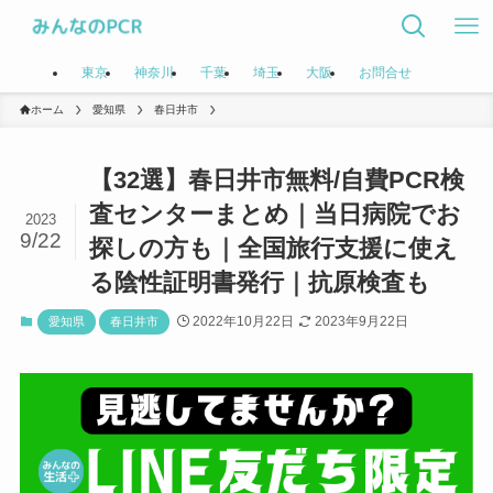
東京
神奈川
千葉
埼玉
大阪
お問合せ
ホーム
愛知県
春日井市
【32選】春日井市無料/自費PCR検
査センターまとめ｜当日病院でお
2023
9/22
探しの方も｜全国旅行支援に使え
る陰性証明書発行｜抗原検査も
2022年10月22日
2023年9月22日
愛知県
春日井市