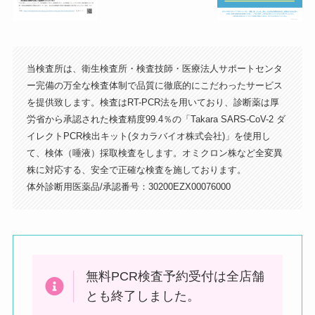
当検査所は、衛生検査所・検査技師・医療法人サポートセンタ
ー完備の万全な検査体制で品質に徹底的にこだわったサービス
を提供致します。検査はRT-PCR法を用いており、診断薬は厚
左手にマクドナルドが見える交差点を
労省から承認された検査精度99.4％の「Takara SARS-CoV-2 ダ
右に曲がります（ケバブのお店の手前
イレクトPCR検出キット(タカラバイオ株式会社)」を使用し
の道）
て、検体（唾液）採取検査をします。オミクロン株など全変異
株に対応する、安全で正確な検査を施しております。
体外診断用医薬品/承認番号：30200EZX00076000
無料PCR検査予約受付は全店舗
とも終了しました。