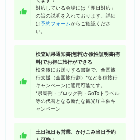
てます！
対応している会場には「即日対応」
の旨の説明を入れております。詳細
は
予約フォーム
からご確認くださ
い。
※会場入口付近にあるPCR検査と書
かれたのぼり旗が目印です
検査結果
通知書(無料)か陰性証明書(有
料)でお得に旅行ができる
●他の駅からの徒歩アクセス
検査後にお送りする書類で、全国旅
原宿駅 18 分/表参道駅 18 分/駒場東大前駅 19
行支援（全国旅行割）*など各種旅行
分/代官山駅 24 分/代々木八幡駅 18 分/池尻大
キャンペーンに適用可能です。
橋駅 23 分/恵比寿駅 27 分/中目黒駅 30 分/代々
*県民割・ブロック割・GoToトラベル
木上原駅 30 分/参宮橋駅 30 分/池ノ上駅 34 分/
等の代替となる新たな観光庁主催キ
初台駅 36 分/千駄ケ谷駅 38 分/幡ヶ谷駅 38 分/
ャンペーン
代々木駅 39 分/南新宿駅 41 分/祐天寺駅 41 分/
下北沢駅 43 分/信濃町駅 46 分
土日祝日も営業、かけこみ当日予約
も可能
！