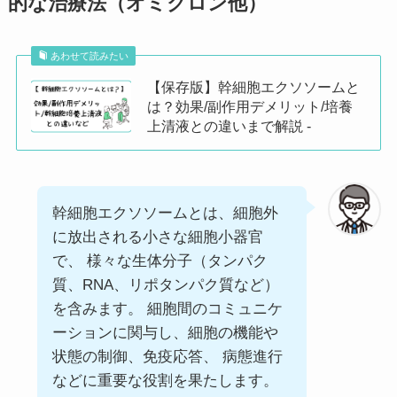
的な治療法（オミクロン他）
あわせて読みたい
【保存版】幹細胞エクソソームと
は？効果/副作用デメリット/培養
上清液との違いまで解説 -
幹細胞エクソソームとは、細胞外
に放出される小さな細胞小器官
で、 様々な生体分子（タンパク
質、RNA、リポタンパク質など）
を含みます。 細胞間のコミュニケ
ーションに関与し、細胞の機能や
状態の制御、免疫応答、 病態進行
などに重要な役割を果たします。