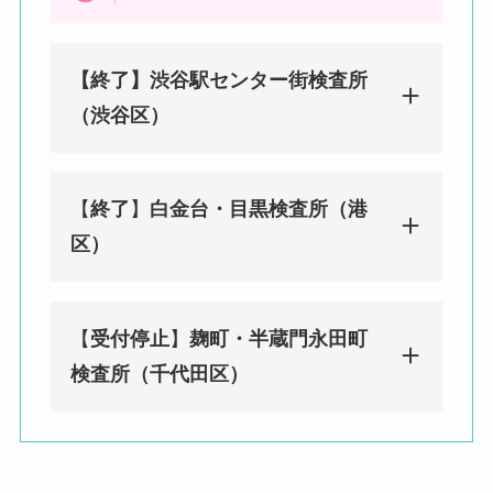
【終了】渋谷駅センター街検査所
（渋谷区）
【
終了
】
白金台・目黒検査所（港
みんなのPCR 渋谷（センター街）検
区）
査所（渋谷区）
東京都渋谷区宇田川町29-2 渋谷ソシ
アルビル1F
【
受付停止
】
麹町・半蔵門永田町
渋谷駅徒歩２分／神泉駅徒歩 8 分
みんなのPCR 白金台・目黒検査所
検査所（千代田区）
（港区）
〒108-0071 東京都港区白金台４丁目
９−１０ グリーンリーブス 2F
BIOTOPE CLINIC内
みんなのPCR 麹町・半蔵門永田町検