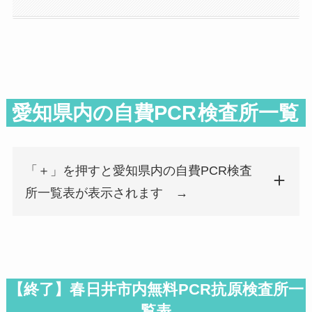
愛知県内の自費PCR
検査所一覧
「＋」を押すと愛知県内の自費PCR検査
所一覧表が表示されます →
検査所名
郵便番号
都道府県
市区町村名
検査所名
郵便番号
都道府県
市区町村名
広瀬内科クリニック
458-0830
愛知県
名古屋市緑区
【終了】春日井市内無料PCR抗原検査所一
覧表
滝の水クリニック
458-0031
愛知県
名古屋市緑区