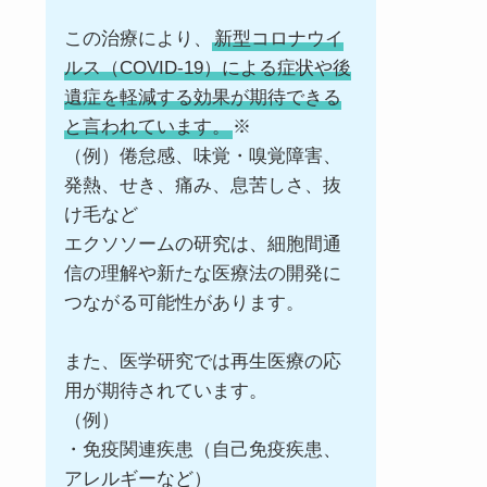
この治療により、
新型コロナウイ
ルス（COVID-19）による症状や後
遺症を軽減する効果が期待できる
と言われています。
※
（例）倦怠感、味覚・嗅覚障害、
発熱、せき、痛み、息苦しさ、抜
け毛など
エクソソームの研究は、細胞間通
信の理解や新たな医療法の開発に
つながる可能性があります。
また、医学研究では再生医療の応
用が期待されています。
（例）
・免疫関連疾患（自己免疫疾患、
アレルギーなど）